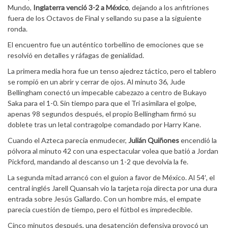
Mundo,
Inglaterra venció 3-2 a México
, dejando a los anfitriones
fuera de los Octavos de Final y sellando su pase a la siguiente
ronda.
El encuentro fue un auténtico torbellino de emociones que se
resolvió en detalles y ráfagas de genialidad.
La primera media hora fue un tenso ajedrez táctico, pero el tablero
se rompió en un abrir y cerrar de ojos. Al minuto 36, Jude
Bellingham conectó un impecable cabezazo a centro de Bukayo
Saka para el 1-0. Sin tiempo para que el Tri asimilara el golpe,
apenas 98 segundos después, el propio Bellingham firmó su
doblete tras un letal contragolpe comandado por Harry Kane.
Cuando el Azteca parecía enmudecer,
Julián Quiñones
encendió la
pólvora al minuto 42 con una espectacular volea que batió a Jordan
Pickford, mandando al descanso un 1-2 que devolvía la fe.
La segunda mitad arrancó con el guion a favor de México. Al 54′, el
central inglés Jarell Quansah vio la tarjeta roja directa por una dura
entrada sobre Jesús Gallardo. Con un hombre más, el empate
parecía cuestión de tiempo, pero el fútbol es impredecible.
Cinco minutos después, una desatención defensiva provocó un