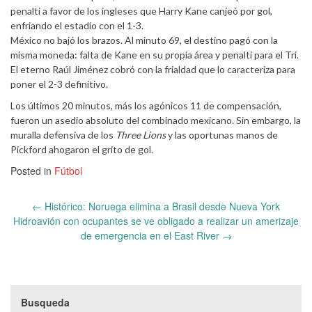
penalti a favor de los ingleses que Harry Kane canjeó por gol,
enfriando el estadio con el 1-3.
México no bajó los brazos. Al minuto 69, el destino pagó con la
misma moneda: falta de Kane en su propia área y penalti para el Tri.
El eterno Raúl Jiménez cobró con la frialdad que lo caracteriza para
poner el 2-3 definitivo.
Los últimos 20 minutos, más los agónicos 11 de compensación,
fueron un asedio absoluto del combinado mexicano. Sin embargo, la
muralla defensiva de los
Three Lions
y las oportunas manos de
Pickford ahogaron el grito de gol.
Posted in
Fútbol
Post
←
Histórico: Noruega elimina a Brasil desde Nueva York
navigation
Hidroavión con ocupantes se ve obligado a realizar un amerizaje
de emergencia en el East River
→
Busqueda