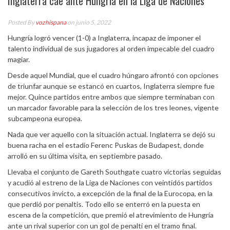
Inglaterra cae ante Hungria en la Liga de Naciones
Posted By
vozhispana
on junio 5, 2022
Hungría logró vencer (1-0) a Inglaterra, incapaz de imponer el
talento individual de sus jugadores al orden impecable del cuadro
magiar.
Desde aquel Mundial, que el cuadro húngaro afrontó con opciones
de triunfar aunque se estancó en cuartos, Inglaterra siempre fue
mejor. Quince partidos entre ambos que siempre terminaban con
un marcador favorable para la selección de los tres leones, vigente
subcampeona europea.
Nada que ver aquello con la situación actual. Inglaterra se dejó su
buena racha en el estadio Ferenc Puskas de Budapest, donde
arrolló en su última visita, en septiembre pasado.
Llevaba el conjunto de Gareth Southgate cuatro victorias seguidas
y acudió al estreno de la Liga de Naciones con veintidós partidos
consecutivos invicto, a excepción de la final de la Eurocopa, en la
que perdió por penaltis. Todo ello se enterró en la puesta en
escena de la competición, que premió el atrevimiento de Hungría
ante un rival superior con un gol de penalti en el tramo final.