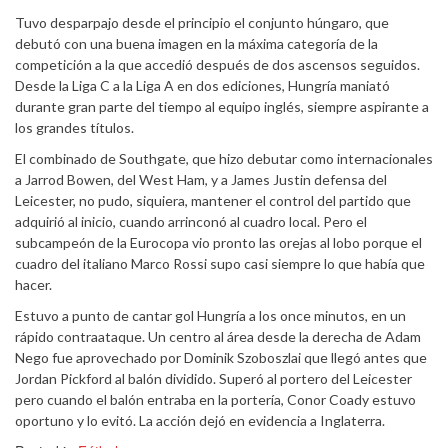
Tuvo desparpajo desde el principio el conjunto húngaro, que
debutó con una buena imagen en la máxima categoría de la
competición a la que accedió después de dos ascensos seguidos.
Desde la Liga C a la Liga A en dos ediciones, Hungría maniató
durante gran parte del tiempo al equipo inglés, siempre aspirante a
los grandes títulos.
El combinado de Southgate, que hizo debutar como internacionales
a Jarrod Bowen, del West Ham, y a James Justin defensa del
Leicester, no pudo, siquiera, mantener el control del partido que
adquirió al inicio, cuando arrinconó al cuadro local. Pero el
subcampeón de la Eurocopa vio pronto las orejas al lobo porque el
cuadro del italiano Marco Rossi supo casi siempre lo que había que
hacer.
Estuvo a punto de cantar gol Hungría a los once minutos, en un
rápido contraataque. Un centro al área desde la derecha de Adam
Nego fue aprovechado por Dominik Szoboszlai que llegó antes que
Jordan Pickford al balón dividido. Superó al portero del Leicester
pero cuando el balón entraba en la portería, Conor Coady estuvo
oportuno y lo evitó. La acción dejó en evidencia a Inglaterra.