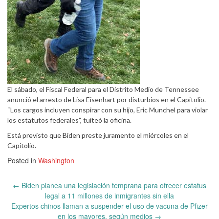
El sábado, el Fiscal Federal para el Distrito Medio de Tennessee
anunció el arresto de Lisa Eisenhart por disturbios en el Capitolio.
“Los cargos incluyen conspirar con su hijo, Eric Munchel para violar
los estatutos federales”, tuiteó la oficina.
Está previsto que Biden preste juramento el miércoles en el
Capitolio.
Posted in
Washington
Post
←
Biden planea una legislación temprana para ofrecer estatus
navigation
legal a 11 millones de inmigrantes sin ella
Expertos chinos llaman a suspender el uso de vacuna de Pfizer
en los mayores, según medios
→