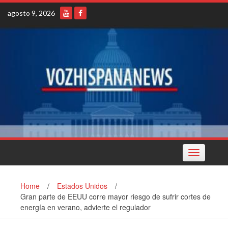
Skip
agosto 9, 2026
to
content
Toggle
navigation
Home
/
Estados Unidos
/
Gran parte de EEUU corre mayor riesgo de sufrir cortes de
energía en verano, advierte el regulador