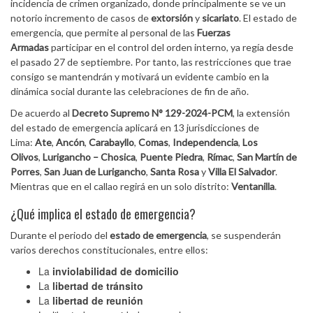
incidencia de crimen organizado, donde principalmente se ve un
notorio incremento de casos de
extorsión
y
sicariato
. El estado de
emergencia, que permite al personal de las
Fuerzas
Armadas
participar en el control del orden interno, ya regía desde
el pasado 27 de septiembre. Por tanto, las restricciones que trae
consigo se mantendrán y motivará un evidente cambio en la
dinámica social durante las celebraciones de fin de año.
De acuerdo al
Decreto Supremo N° 129-2024-PCM
, la extensión
del estado de emergencia aplicará en 13 jurisdicciones de
Lima:
Ate
,
Ancón
,
Carabayllo
,
Comas
,
Independencia
,
Los
Olivos
,
Lurigancho – Chosica
,
Puente Piedra
,
Rímac
,
San Martín de
Porres
,
San Juan de Lurigancho
,
Santa Rosa
y
Villa El Salvador
.
Mientras que en el callao regirá en un solo distrito:
Ventanilla
.
¿Qué implica el estado de emergencia?
Durante el periodo del
estado de emergencia
, se suspenderán
varios derechos constitucionales, entre ellos:
La
inviolabilidad de domicilio
La
libertad de tránsito
La
libertad de reunión