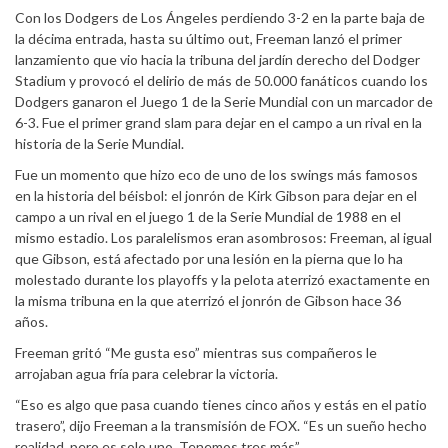
Con los Dodgers de Los Ángeles perdiendo 3-2 en la parte baja de
la décima entrada, hasta su último out, Freeman lanzó el primer
lanzamiento que vio hacia la tribuna del jardín derecho del Dodger
Stadium y provocó el delirio de más de 50.000 fanáticos cuando los
Dodgers ganaron el Juego 1 de la Serie Mundial con un marcador de
6-3. Fue el primer grand slam para dejar en el campo a un rival en la
historia de la Serie Mundial.
Fue un momento que hizo eco de uno de los swings más famosos
en la historia del béisbol: el jonrón de Kirk Gibson para dejar en el
campo a un rival en el juego 1 de la Serie Mundial de 1988 en el
mismo estadio. Los paralelismos eran asombrosos: Freeman, al igual
que Gibson, está afectado por una lesión en la pierna que lo ha
molestado durante los playoffs y la pelota aterrizó exactamente en
la misma tribuna en la que aterrizó el jonrón de Gibson hace 36
años.
Freeman gritó “Me gusta eso” mientras sus compañeros le
arrojaban agua fría para celebrar la victoria.
“Eso es algo que pasa cuando tienes cinco años y estás en el patio
trasero”, dijo Freeman a la transmisión de FOX. “Es un sueño hecho
realidad, pero es solo uno. Tenemos tres más”.