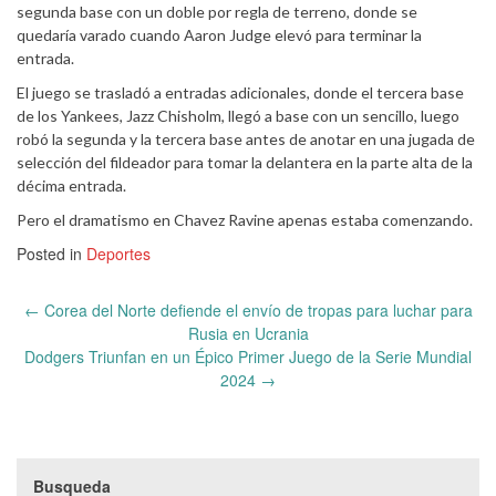
segunda base con un doble por regla de terreno, donde se
quedaría varado cuando Aaron Judge elevó para terminar la
entrada.
El juego se trasladó a entradas adicionales, donde el tercera base
de los Yankees, Jazz Chisholm, llegó a base con un sencillo, luego
robó la segunda y la tercera base antes de anotar en una jugada de
selección del fildeador para tomar la delantera en la parte alta de la
décima entrada.
Pero el dramatismo en Chavez Ravine apenas estaba comenzando.
Posted in
Deportes
Post
←
Corea del Norte defiende el envío de tropas para luchar para
navigation
Rusia en Ucrania
Dodgers Triunfan en un Épico Primer Juego de la Serie Mundial
2024
→
Busqueda