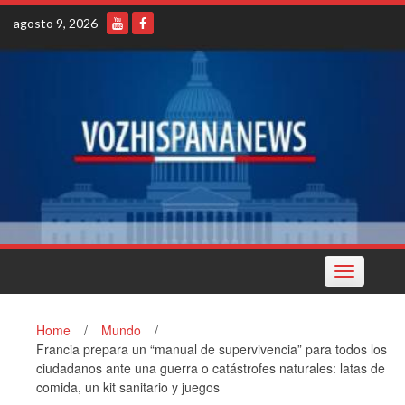
Skip
agosto 9, 2026
to
content
Toggle
navigation
Home
/
Mundo
/
Francia prepara un “manual de supervivencia” para todos los
ciudadanos ante una guerra o catástrofes naturales: latas de
comida, un kit sanitario y juegos