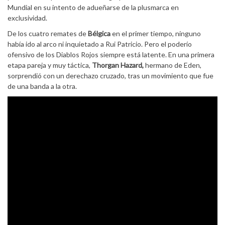
Mundial en su intento de adueñarse de la plusmarca en
exclusividad.
De los cuatro remates de
Bélgica
en el primer tiempo, ninguno
había ido al arco ni inquietado a Rui Patricio. Pero el poderío
ofensivo de los Diablos Rojos siempre está latente. En una primera
etapa pareja y muy táctica,
Thorgan Hazard,
hermano de Eden,
sorprendió con un derechazo cruzado, tras un movimiento que fue
de una banda a la otra.