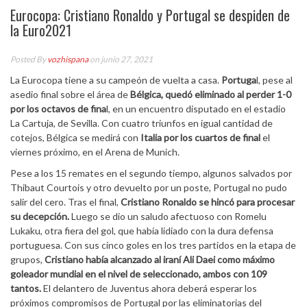
Eurocopa: Cristiano Ronaldo y Portugal se despiden de
la Euro2021
Posted By
vozhispana
on junio 27, 2021
La Eurocopa tiene a su campeón de vuelta a casa.
Portuga
l, pese al
asedio final sobre el área de
Bélgica,
quedó eliminado al perder 1-0
por los octavos de fina
l, en un encuentro disputado en el estadio
La Cartuja, de Sevilla. Con cuatro triunfos en igual cantidad de
cotejos, Bélgica se medirá con
Italia por los cuartos de final
el
viernes próximo, en el Arena de Munich.
Pese a los 15 remates en el segundo tiempo, algunos salvados por
Thibaut Courtois y otro devuelto por un poste, Portugal no pudo
salir del cero. Tras el final,
Cristiano Ronaldo se hincó para procesar
su decepción.
Luego se dio un saludo afectuoso con Romelu
Lukaku, otra fiera del gol, que había lidiado con la dura defensa
portuguesa. Con sus cinco goles en los tres partidos en la etapa de
grupos,
Cristiano había alcanzado al iraní Ali Daei como máximo
goleador mundial en el nivel de seleccionado, ambos con 109
tantos.
El delantero de Juventus ahora deberá esperar los
próximos compromisos de Portugal por las eliminatorias del