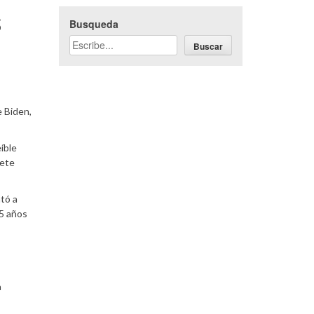
s
Busqueda
Buscar
e Biden,
íble
iete
ntó a
65 años
a