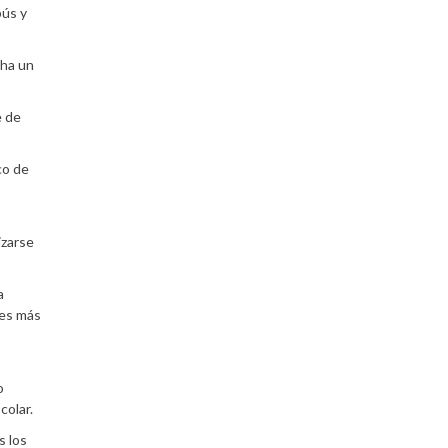
bús y
cha un
e de
co de
izarse
a
ses más
o
colar.
s los