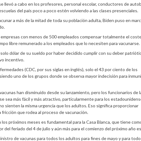
se llevó a cabo en los profesores, personal escolar, conductores de auto
escuelas del país poco a poco estén volviendo a las clases presenciales.
cunar a más de la mitad de toda su población adulta, Biden puso en mar
do.
a las empresas con menos de 500 empleados compensar totalmente el cost
iempo libre remunerado a los empleados que lo necesiten para vacunarse.
olo dólar de su sueldo por haber decidido cumplir con su deber patrióti
vo incentivo.
ermedades (CDC, por sus siglas en inglés), solo el 43 por ciento de los
, siendo uno de los grupos donde se observa mayor indecisión para inmun
acunas han disminuido desde su lanzamiento, pero los funcionarios de l
e sea más fácil y más atractivo, particularmente para los estadouniden
no sienten la misma urgencia que los adultos. Eso significa proporcionar
a fricción que rodea al proceso de vacunación.
los próximos meses es fundamental para la Casa Blanca, que tiene com
r del feriado del 4 de julio y aún más para el comienzo del próximo año es
nistro de vacunas para todos los adultos para fines de mayo y para todo