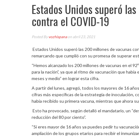
Estados Unidos superó las
contra el COVID-19
Posted By
vozhispana
on abril 23, 2021
Estados Unidos superó las 200 millones de vacunas contr
remarcando que cumplió con su promesa de superar esta
“Hemos alcanzado los 200 millones de vacunas en el 92º
para la nación”, ya que al ritmo de vacunación que había
meses y medio” en lograr esta cifra.
A partir del lunes, agregó, todos los mayores de 16 años
cifras más específicas de la estrategia de inoculación, 
había recibido su primera vacuna, mientras que ahora su
Esto ha provocado, según detalló el mandatario, un “d
reducción del 80 por ciento”.
“Si eres mayor de 16 años ya puedes pedir tu vacunación
ampliación de los grupos etarios para recibir el inmuniz