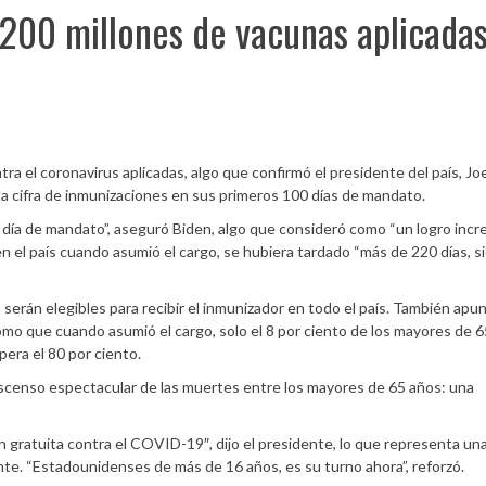
 200 millones de vacunas aplicada
a el coronavirus aplicadas, algo que confirmó el presidente del país, Jo
 cifra de inmunizaciones en sus primeros 100 días de mandato.
 día de mandato”, aseguró Biden, algo que consideró como “un logro incre
 en el país cuando asumió el cargo, se hubiera tardado “más de 220 días, s
 serán elegibles para recibir el inmunizador en todo el país. También apu
como que cuando asumió el cargo, solo el 8 por ciento de los mayores de 
pera el 80 por ciento.
escenso espectacular de las muertes entre los mayores de 65 años: una
 gratuita contra el COVID-19″, dijo el presidente, lo que representa un
ante. “Estadounidenses de más de 16 años, es su turno ahora”, reforzó.