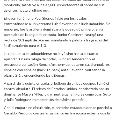
montículo”, mantuvo a los 37,000 espectadores al borde de sus
asientos hasta el último out.
El joven fenómeno Paul Skenes inició por los locales,
enfrentándose a un veterano Luis Severino que lucía imbatible. Sin
embargo, fue la artillería dominicana la que rugió primero: en la
parte alta de la segunda entrada, Junior Caminero castigó una
recta de 101 mph de Skenes, mandando la pelota a las gradas del
jardín izquierdo para el 1-0.
La respuesta estadounidense no llegó sino hasta el cuarto
episodio. En una ráfaga de poder, Gunnar Henderson y el
prospecto sensación Roman Anthony conectaron cuadrangulares
espalda con espalda (back-to-back) ante Severino, volteando la
pizarra 2-1 y encendiendo las tribunas.
A partir de la quinta entrada, el bullpen de ambos equipos tomó el
control absoluto. El relevo de Estados Unidos, encabezado por un
dominante Mason Miller, logró neutralizar a figuras como Juan Soto
y Julio Rodríguez en momentos de máxima presión.
Con el empate en circulación, el cerrador estadounidense ponchó a
Geraldo Perdomo con un lanzamiento en la esquina externa que la