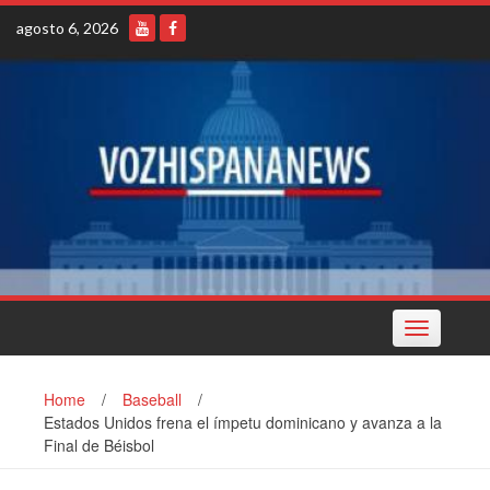
Skip
agosto 6, 2026
to
content
Toggle
navigation
Home
/
Baseball
/
Estados Unidos frena el ímpetu dominicano y avanza a la
Final de Béisbol