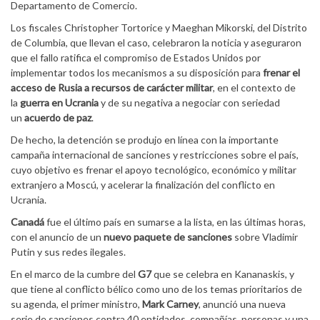
Departamento de Comercio.
Los fiscales Christopher Tortorice y Maeghan Mikorski, del Distrito
de Columbia, que llevan el caso, celebraron la noticia y aseguraron
que el fallo ratifica el compromiso de Estados Unidos por
implementar todos los mecanismos a su disposición para
frenar el
acceso de Rusia a recursos de carácter militar
, en el contexto de
la
guerra en Ucrania
y de su negativa a negociar con seriedad
un
acuerdo de paz
.
De hecho, la detención se produjo en línea con la importante
campaña internacional de sanciones y restricciones sobre el país,
cuyo objetivo es frenar el apoyo tecnológico, económico y militar
extranjero a Moscú, y acelerar la finalización del conflicto en
Ucrania.
Canadá
fue el último país en sumarse a la lista, en las últimas horas,
con el anuncio de un
nuevo paquete de sanciones
sobre Vladimir
Putin y sus redes ilegales.
En el marco de la cumbre del
G7
que se celebra en Kananaskis, y
que tiene al conflicto bélico como uno de los temas prioritarios de
su agenda, el primer ministro,
Mark Carney
, anunció una nueva
serie de sanciones contra 40 entidades, compañías, personas y una