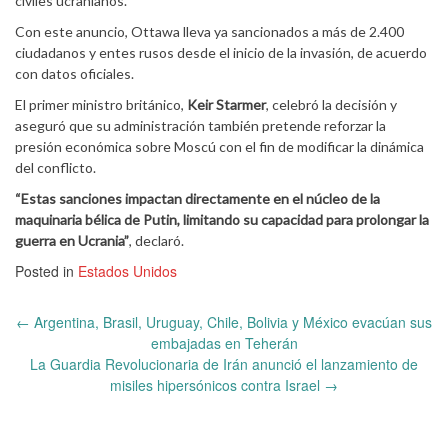
civiles ucranianos.
Con este anuncio, Ottawa lleva ya sancionados a más de 2.400
ciudadanos y entes rusos desde el inicio de la invasión, de acuerdo
con datos oficiales.
El primer ministro británico,
Keir Starmer
, celebró la decisión y
aseguró que su administración también pretende reforzar la
presión económica sobre Moscú con el fin de modificar la dinámica
del conflicto.
“Estas sanciones impactan directamente en el núcleo de la
maquinaria bélica de Putin, limitando su capacidad para prolongar la
guerra en Ucrania”
, declaró.
Posted in
Estados Unidos
Post
←
Argentina, Brasil, Uruguay, Chile, Bolivia y México evacúan sus
navigation
embajadas en Teherán
La Guardia Revolucionaria de Irán anunció el lanzamiento de
misiles hipersónicos contra Israel
→