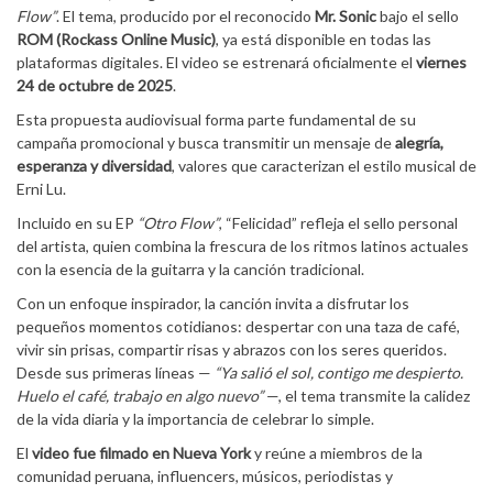
Flow”
. El tema, producido por el reconocido
Mr. Sonic
bajo el sello
ROM (Rockass Online Music)
, ya está disponible en todas las
plataformas digitales. El video se estrenará oficialmente el
viernes
24 de octubre de 2025
.
Esta propuesta audiovisual forma parte fundamental de su
campaña promocional y busca transmitir un mensaje de
alegría,
esperanza y diversidad
, valores que caracterizan el estilo musical de
Erni Lu.
Incluido en su EP
“Otro Flow”
, “Felicidad” refleja el sello personal
del artista, quien combina la frescura de los ritmos latinos actuales
con la esencia de la guitarra y la canción tradicional.
Con un enfoque inspirador, la canción invita a disfrutar los
pequeños momentos cotidianos: despertar con una taza de café,
vivir sin prisas, compartir risas y abrazos con los seres queridos.
Desde sus primeras líneas —
“Ya salió el sol, contigo me despierto.
Huelo el café, trabajo en algo nuevo”
—, el tema transmite la calidez
de la vida diaria y la importancia de celebrar lo simple.
El
video fue filmado en Nueva York
y reúne a miembros de la
comunidad peruana, influencers, músicos, periodistas y