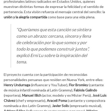
profesionales latinos radicados en Estados Unidos, quienes
muestran distintas formas de expresar la felicidad y el sentido de
pertenencia. Esta visión refuerza el mensaje central del sencillo: la
unión y la alegría compartida
como base para una vida plena.
“Queríamos que esta canción se sintiera
como un abrazo: cercana, sincera y llena
de celebración por lo que somos y por
todo lo que podemos construir juntos”,
explicó Erni Lu sobre la inspiración del
tema.
El proyecto cuenta con la participación de reconocidas
personalidades peruanas que residen en Nueva York, entre ellas:
Henry Undurraga
(influencer y YouTuber),
Flor Bromley
(cantante
de música infantil nominada al Latin Grammy),
Fabiola Galindo
(reportera),
Manuel Illich
(actor, modelo y ex Mister Perú),
José Luis
Chávez
(chef y empresario),
Araceli Poma
(cantante y compositora
nominada a dos Latin Grammy),
Javier Solís
(empresario musical),
Adriana Séijas
(influencer de restaurantes peruanos),
Mónica