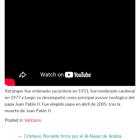
Ratzinger fue ordenado sacerdote en 1951, fue nombrado cardenal
en 1977 y luego se desempeñó como principal asesor teológico del
papa Juan Pablo II. Fue elegido papa en abril de 2005, tras la
muerte de Juan Pablo II.
Posted in
Vaticano
Post
←
Cristiano Ronaldo firma por el Al-Nassr de Arabia