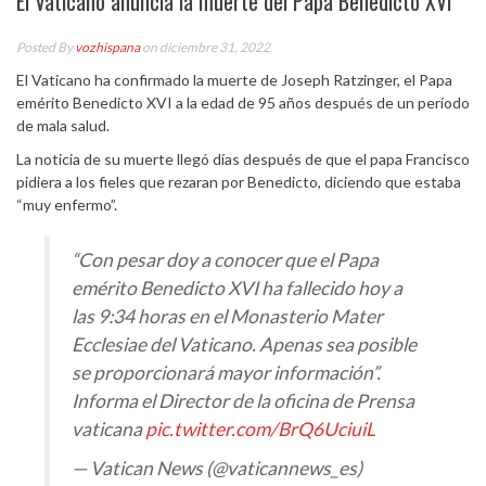
El Vaticano anuncia la muerte del Papa Benedicto XVI
Posted By
vozhispana
on diciembre 31, 2022
El Vaticano ha confirmado la muerte de Joseph Ratzinger, el Papa
emérito Benedicto XVI a la edad de 95 años después de un período
de mala salud.
La noticia de su muerte llegó días después de que el papa Francisco
pidiera a los fieles que rezaran por Benedicto, diciendo que estaba
“muy enfermo”.
“Con pesar doy a conocer que el Papa
emérito Benedicto XVI ha fallecido hoy a
las 9:34 horas en el Monasterio Mater
Ecclesiae del Vaticano. Apenas sea posible
se proporcionará mayor información”.
Informa el Director de la oficina de Prensa
vaticana
pic.twitter.com/BrQ6UciuiL
— Vatican News (@vaticannews_es)