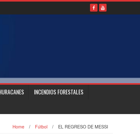
HURACANES
INCENDIOS FORESTALES
Home
/
Fútbol
/
EL REGRESO DE MESSI