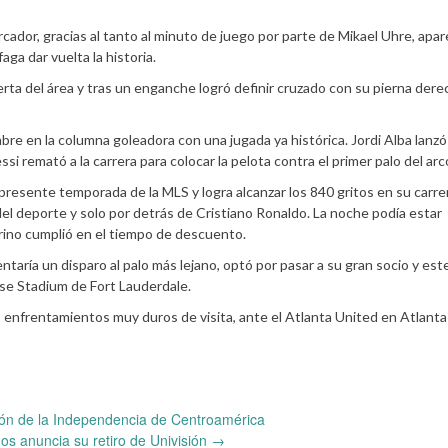
arcador, gracias al tanto al minuto de juego por parte de Mikael Uhre, apar
aga dar vuelta la historia.
erta del área y tras un enganche logró definir cruzado con su pierna dere
bre en la columna goleadora con una jugada ya histórica. Jordi Alba lanzó
si remató a la carrera para colocar la pelota contra el primer palo del arc
a presente temporada de la MLS y logra alcanzar los 840 gritos en su carre
del deporte y solo por detrás de Cristiano Ronaldo. La noche podía estar
arino cumplió en el tiempo de descuento.
taría un disparo al palo más lejano, optó por pasar a su gran socio y est
ase Stadium de Fort Lauderdale.
os enfrentamientos muy duros de visita, ante el Atlanta United en Atlanta 
 de la Independencia de Centroamérica
s anuncia su retiro de Univisión
→