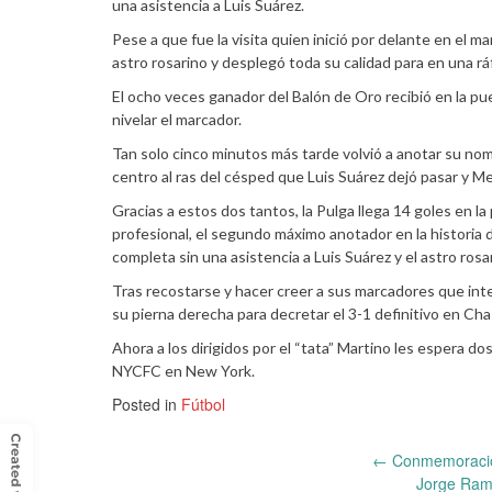
una asistencia a Luis Suárez.
Pese a que fue la visita quien inició por delante en el m
astro rosarino y desplegó toda su calidad para en una ráf
El ocho veces ganador del Balón de Oro recibió en la pu
nivelar el marcador.
Tan solo cinco minutos más tarde volvió a anotar su nom
centro al ras del césped que Luis Suárez dejó pasar y Mes
Gracias a estos dos tantos, la Pulga llega 14 goles en l
profesional, el segundo máximo anotador en la historia 
completa sin una asistencia a Luis Suárez y el astro ros
Tras recostarse y hacer creer a sus marcadores que inten
su pierna derecha para decretar el 3-1 definitivo en Ch
Ahora a los dirigidos por el “tata” Martino les espera d
NYCFC en New York.
Posted in
Fútbol
Post
←
Conmemoración
Jorge Ramo