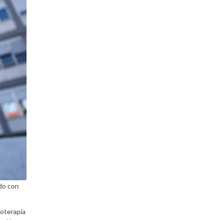
do con
noterapia