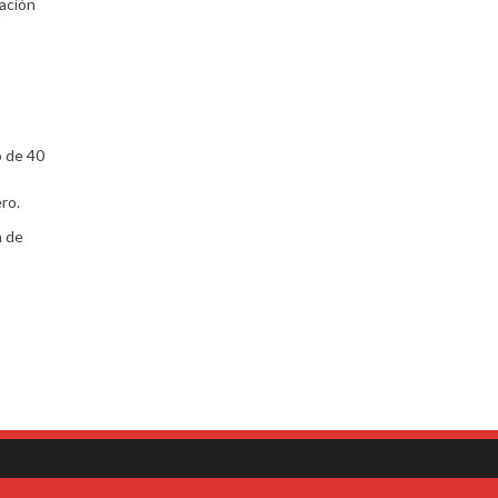
ración
o de 40
ro.
a de