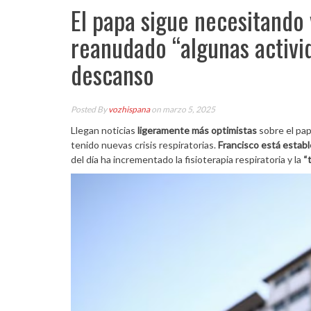
El papa sigue necesitando
reanudado “algunas activid
descanso
Posted By
vozhispana
on marzo 5, 2025
Llegan noticias
ligeramente más optimistas
sobre el pap
tenido nuevas crisis respiratorias.
Francisco está establ
del día ha incrementado la fisioterapia respiratoria y la
“