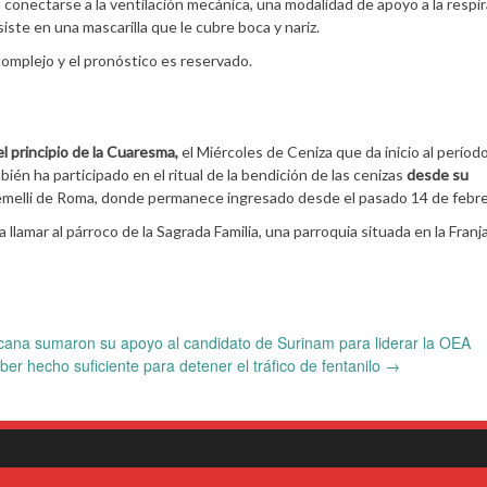
a conectarse a la ventilación mecánica, una modalidad de apoyo a la respi
siste en una mascarilla que le cubre boca y nariz.
complejo y el pronóstico es reservado.
l principio de la Cuaresma,
el Miércoles de Ceniza que da inicio al períod
ién ha participado en el ritual de la bendición de las cenizas
desde su
Gemelli de Roma, donde permanece ingresado desde el pasado 14 de febre
llamar al párroco de la Sagrada Familia, una parroquia situada en la Franj
cana sumaron su apoyo al candidato de Surinam para liderar la OEA
r hecho suficiente para detener el tráfico de fentanilo
→