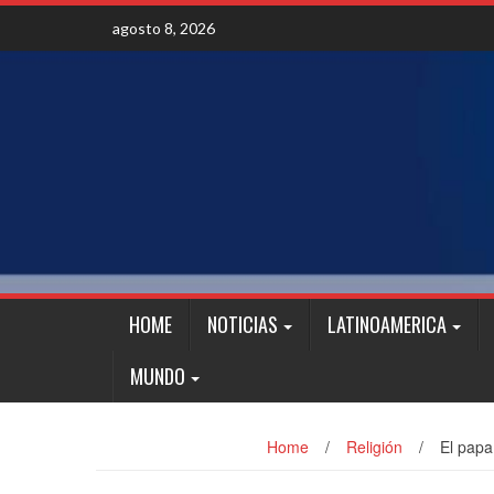
Skip
agosto 8, 2026
to
content
HOME
NOTICIAS
LATINOAMERICA
MUNDO
Home
/
Religión
/
El papa