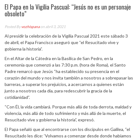
El Papa en la Vigilia Pascual: “Jesús no es un personaje
obsoleto”
Posted By
vozhispana
on abril 3, 2021
Al presidir la celebración de la Vigilia Pascual 2021 este sábado 3
de abril, el Papa Francisco aseguró que “el Resucitado vive y
gobierna la historia”.
En el Altar de la Cátedra en la Basílica de San Pedro, en la
ceremonia que comenzó a las 7:30 p.m. (hora de Roma), el Santo
Padre remarcó que Jesús “ha establecido su presencia en el
corazón del mundo y nos invita también a nosotros a sobrepasar las
barreras, a superar los prejuicios, a acercarnos a quienes están
junto a nosotros cada día, para redescubrir la gracia de la
cotidianidad”.
“Con Él, la vida cambiará. Porque más allá de toda derrota, maldad y
violencia, más allá de todo sufrimiento y más allá de la muerte, el
Resucitado vive y gobierna la historia”, expresó.
El Papa señaló que al encontrarse con los discípulos en Galilea, “el
Resucitado les dice: ‘Volvamos a comenzar desde donde habíamos