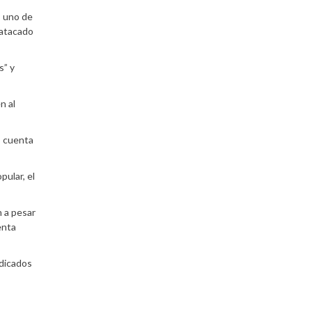
, uno de
 atacado
s” y
n al
, cuenta
pular, el
 a pesar
enta
edicados