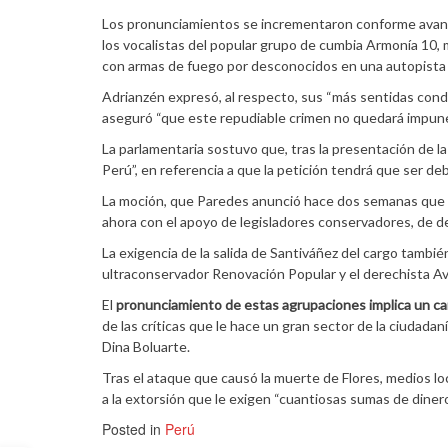
Los pronunciamientos se incrementaron conforme avanza 
los vocalistas del popular grupo de cumbia Armonía 10,
con armas de fuego por desconocidos en una autopista 
Adrianzén expresó, al respecto, sus “más sentidas condol
aseguró “que este repudiable crimen no quedará impune
La parlamentaria sostuvo que, tras la presentación de l
Perú”, en referencia a que la petición tendrá que ser de
La moción, que Paredes anunció hace dos semanas que iba
ahora con el apoyo de legisladores conservadores, de de
La exigencia de la salida de Santiváñez del cargo tambié
ultraconservador Renovación Popular y el derechista Av
El
pronunciamiento de estas agrupaciones implica un ca
de las críticas que le hace un gran sector de la ciudada
Dina Boluarte.
Tras el ataque que causó la muerte de Flores, medios l
a la extorsión que le exigen “cuantiosas sumas de diner
Posted in
Perú