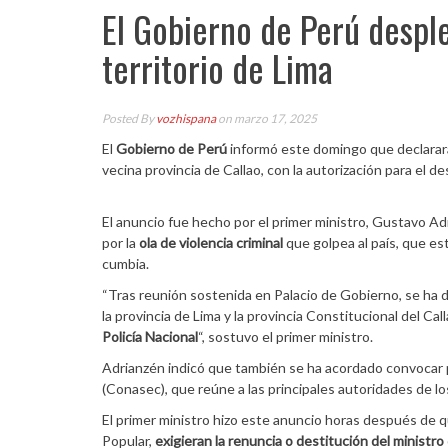
El Gobierno de Perú despl
territorio de Lima
Posted By
vozhispana
on marzo 17, 2025
El
Gobierno de Perú
informó este domingo que declarará
vecina provincia de Callao, con la autorización para el d
El anuncio fue hecho por el primer ministro, Gustavo Adr
por la
ola de violencia criminal
que golpea al país, que e
cumbia.
“Tras reunión sostenida en Palacio de Gobierno, se ha 
la provincia de Lima y la provincia Constitucional del Cal
Policía Nacional
“, sostuvo el primer ministro.
Adrianzén indicó que también se ha acordado convocar 
(Conasec), que reúne a las principales autoridades de lo
El primer ministro hizo este anuncio horas después de qu
Popular,
exigieran la renuncia o destitución del ministro 