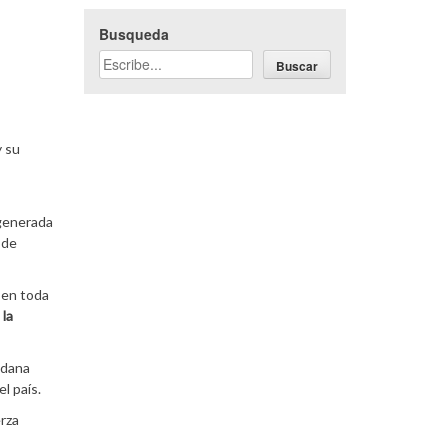
l
Busqueda
Buscar
y su
 generada
 de
 en toda
 la
adana
l país.
erza