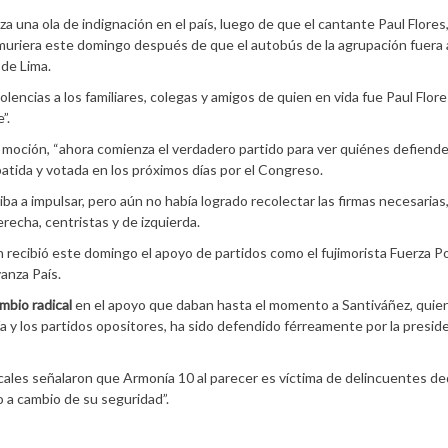
una ola de indignación en el país, luego de que el cantante Paul Flores
 muriera este domingo después de que el autobús de la agrupación fuera
de Lima.
encias a los familiares, colegas y amigos de quien en vida fue Paul Flore
”.
a moción, “ahora comienza el verdadero partido para ver quiénes defiende
batida y votada en los próximos días por el Congreso.
 a impulsar, pero aún no había logrado recolectar las firmas necesarias
recha, centristas y de izquierda.
n recibió este domingo el apoyo de partidos como el fujimorista Fuerza Po
anza País.
mbio radical
en el apoyo que daban hasta el momento a Santiváñez, quien
nía y los partidos opositores, ha sido defendido férreamente por la presid
ocales señalaron que Armonía 10 al parecer es víctima de delincuentes d
o a cambio de su seguridad”.