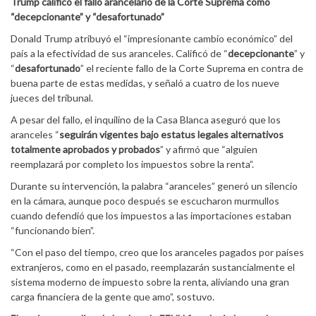
Trump calificó el fallo arancelario de la Corte Suprema como
“decepcionante” y “desafortunado”
Donald Trump atribuyó el “impresionante cambio económico” del
país a la efectividad de sus aranceles. Calificó de “
decepcionante
” y
“
desafortunado
” el reciente fallo de la Corte Suprema en contra de
buena parte de estas medidas, y señaló a cuatro de los nueve
jueces del tribunal.
A pesar del fallo, el inquilino de la Casa Blanca aseguró que los
aranceles “
seguirán vigentes bajo estatus legales alternativos
totalmente aprobados y probados
” y afirmó que “alguien
reemplazará por completo los impuestos sobre la renta”.
Durante su intervención, la palabra “aranceles” generó un silencio
en la cámara, aunque poco después se escucharon murmullos
cuando defendió que los impuestos a las importaciones estaban
“funcionando bien”.
“Con el paso del tiempo, creo que los aranceles pagados por países
extranjeros, como en el pasado, reemplazarán sustancialmente el
sistema moderno de impuesto sobre la renta, aliviando una gran
carga financiera de la gente que amo”, sostuvo.