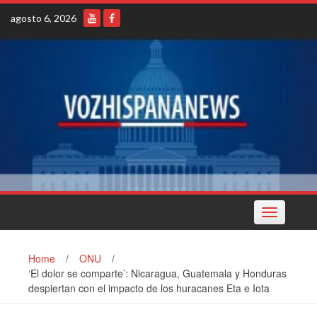
Skip
agosto 6, 2026
to
content
Toggle
navigation
Home
/
ONU
/
‘El dolor se comparte’: Nicaragua, Guatemala y Honduras
despiertan con el impacto de los huracanes Eta e Iota