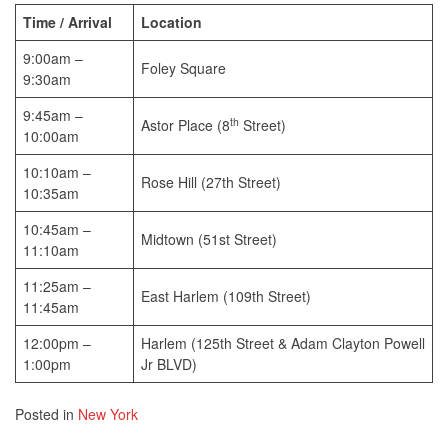
Time / Arrival
Location
9:00am –
Foley Square
9:30am
9:45am –
th
Astor Place (8
Street)
10:00am
10:10am –
Rose Hill (27th Street)
10:35am
10:45am –
Midtown (51st Street)
11:10am
11:25am –
East Harlem (109th Street)
11:45am
12:00pm –
Harlem (125th Street & Adam Clayton Powell
1:00pm
Jr BLVD)
Posted in
New York