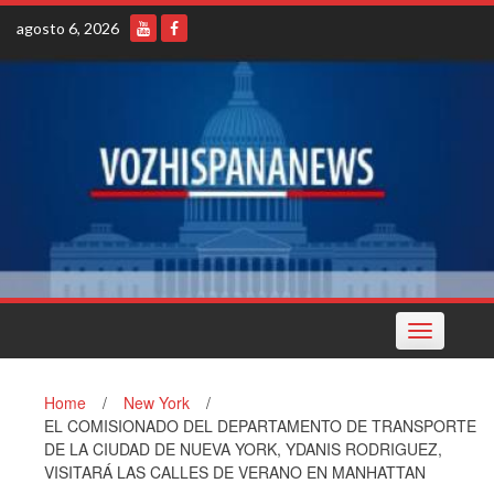
Skip
agosto 6, 2026
to
content
Toggle
navigation
Home
/
New York
/
EL COMISIONADO DEL DEPARTAMENTO DE TRANSPORTE
DE LA CIUDAD DE NUEVA YORK, YDANIS RODRIGUEZ,
VISITARÁ LAS CALLES DE VERANO EN MANHATTAN