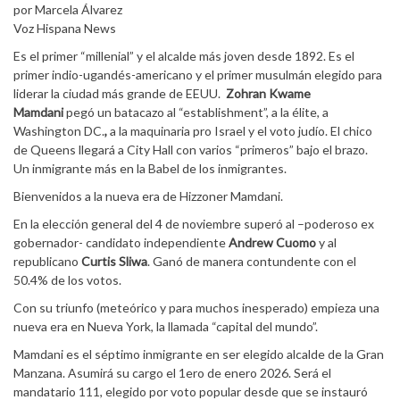
por Marcela Álvarez
Voz Hispana News
Es el primer “millenial” y el alcalde más joven desde 1892. Es el
primer indio-ugandés-americano y el primer musulmán elegido para
liderar la ciudad más grande de EEUU.
Zohran Kwame
Mamdani
pegó un batacazo al “establishment”, a la élite, a
Washington DC.
,
a la maquinaria pro Israel y el voto judío. El chico
de Queens llegará a City Hall con varios “primeros” bajo el brazo.
Un inmigrante más en la Babel de los inmigrantes.
Bienvenidos a la nueva era de Hizzoner Mamdani.
En la elección general del 4 de noviembre superó al –poderoso ex
gobernador- candidato independiente
Andrew Cuomo
y al
republicano
Curtis Sliwa
. Ganó de manera contundente con el
50.4% de los votos.
Con su triunfo (meteórico y para muchos inesperado) empieza una
nueva era en Nueva York, la llamada “capital del mundo”.
Mamdani es el séptimo inmigrante en ser elegido alcalde de la Gran
Manzana. Asumirá su cargo el 1ero de enero 2026. Será el
mandatario 111, elegido por voto popular desde que se instauró