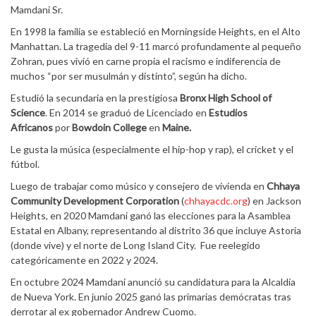
Mamdani Sr.
En 1998 la familia se estableció en Morningside Heights, en el Alto
Manhattan. La tragedia del 9-11 marcó profundamente al pequeño
Zohran, pues vivió en carne propia el racismo e indiferencia de
muchos “por ser musulmán y distinto”, según ha dicho.
Estudió la secundaria en la prestigiosa
Bronx High School of
Science
. En 2014 se graduó de Licenciado en
Estudios
Africanos
por
Bowdoin College
en
Maine.
Le gusta la música (especialmente el hip-hop y rap), el cricket y el
fútbol.
Luego de trabajar como músico y consejero de vivienda en
Chhaya
Community Development Corporation
(
chhayacdc.org
) en Jackson
Heights, en 2020 Mamdani ganó las elecciones para la Asamblea
Estatal en Albany, representando al distrito 36 que incluye Astoria
(donde vive) y el norte de Long Island City. Fue reelegido
categóricamente en 2022 y 2024.
En octubre 2024 Mamdani anunció su candidatura para la Alcaldía
de Nueva York. En junio 2025 ganó las primarias demócratas tras
derrotar al ex gobernador Andrew Cuomo.