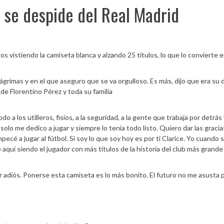
o se despide del Real Madrid
 vistiendo la camiseta blanca y alzando 25 títulos, lo que lo convierte e
lágrimas y en el que aseguro que se va orgulloso. Es más, dijo que era su 
 de Florentino Pérez y toda su familia
a los utilleros, fisios, a la seguridad, a la gente que trabaja por detrás 
 solo me dedico a jugar y siempre lo tenía todo listo. Quiero dar las gracia
cé a jugar al fútbol. Si soy lo que soy hoy es por ti Clarice. Yo cuando s
 aquí siendo el jugador con más títulos de la historia del club más grande
r adiós. Ponerse esta camiseta es lo más bonito. El futuro no me asusta 