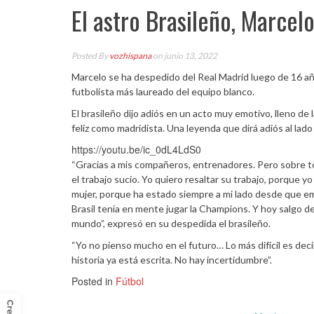
El astro Brasileño, Marcel
Posted By
vozhispana
on junio 13, 2022
Marcelo se ha despedido del Real Madrid luego de 16 años
futbolista más laureado del equipo blanco.
El brasileño dijo adiós en un acto muy emotivo, lleno de 
feliz como madridista. Una leyenda que dirá adiós al lado
https://youtu.be/ic_0dL4LdS0
“Gracias a mis compañeros, entrenadores. Pero sobre todo 
el trabajo sucio. Yo quiero resaltar su trabajo, porque yo
mujer, porque ha estado siempre a mi lado desde que empe
Brasil tenía en mente jugar la Champions. Y hoy salgo de
mundo”, expresó en su despedida el brasileño.
“Yo no pienso mucho en el futuro… Lo más difícil es deci
historia ya está escrita. No hay incertidumbre”.
Posted in
Fútbol