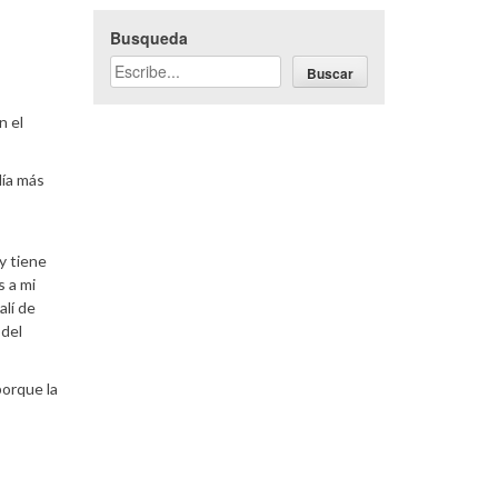
Busqueda
Buscar
n el
día más
y tiene
s a mi
alí de
 del
porque la