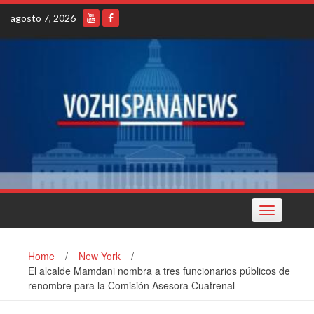
Skip
agosto 7, 2026
to
content
Toggle
navigation
Home
/
New York
/
El alcalde Mamdani nombra a tres funcionarios públicos de
renombre para la Comisión Asesora Cuatrenal