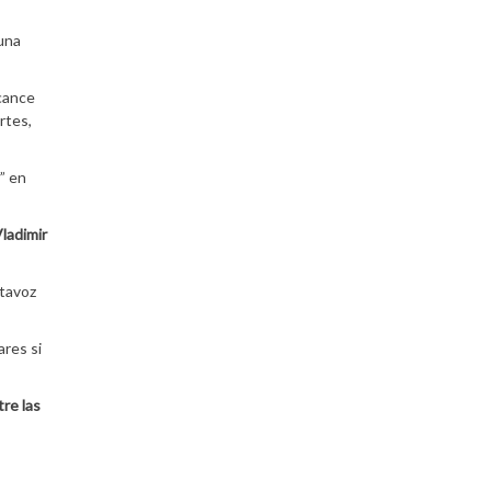
 una
lcance
rtes,
” en
ladimir
tavoz
ares si
tre las