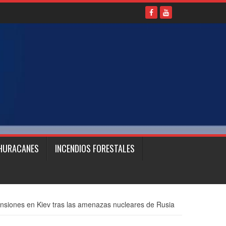
HURACANES
INCENDIOS FORESTALES
nsiones en Kiev tras las amenazas nucleares de Rusia