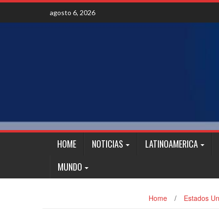
Skip
agosto 6, 2026
to
content
HOME
NOTICIAS
LATINOAMERICA
MUNDO
Home
/
Estados Un