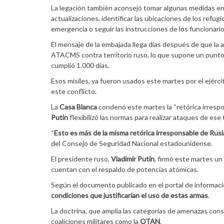
La legación también aconsejó tomar algunas medidas en
actualizaciones, identificar las ubicaciones de los refug
emergencia o seguir las instrucciones de los funcionario
El mensaje de la embajada llega días después de que la 
ATACMS contra territorio ruso, lo que supone un punto 
cumplió 1.000 días.
Esos misiles, ya fueron usados este martes por el ejérc
este conflicto.
La
Casa Blanca
condenó este martes la “retórica irresp
Putin
flexibilizó las normas para realizar ataques de ese
“
Esto es más de la misma retórica irresponsable de Rus
del Consejo de Seguridad Nacional estadounidense.
El presidente ruso,
Vladimir Putin
, firmó este martes un
cuentan con el respaldo de potencias atómicas.
Según el documento publicado en el portal de informaci
condiciones que justificarían el uso de estas armas
.
La doctrina, que amplía las categorías de amenazas cons
coaliciones militares como la
OTAN
.