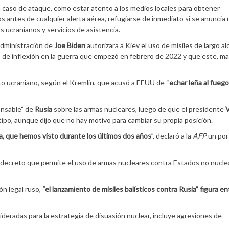
 caso de ataque, como estar atento a los medios locales para obtener
ios antes de cualquier alerta aérea, refugiarse de inmediato si se anuncia
s ucranianos y servicios de asistencia.
administración de
Joe Biden
autorizara a Kiev el uso de misiles de largo a
de inflexión en la guerra que empezó en febrero de 2022 y que este, ma
ito ucraniano, según el Kremlin, que acusó a EEUU de “
echar leña al fuego
onsable” de
Rusia
sobre las armas nucleares, luego de que el presidente
V
 tipo, aunque dijo que no hay motivo para cambiar su propia posición.
ia, que hemos visto durante los últimos dos años
”, declaró a la
AFP
un por
 decreto que permite el uso de armas nucleares contra Estados no nucle
ón legal ruso,
“el lanzamiento de misiles balísticos contra Rusia” figura en
ideradas para la estrategia de disuasión nuclear, incluye agresiones de