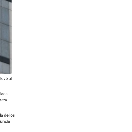
llevó al
llada
erta
a de los
nuncie