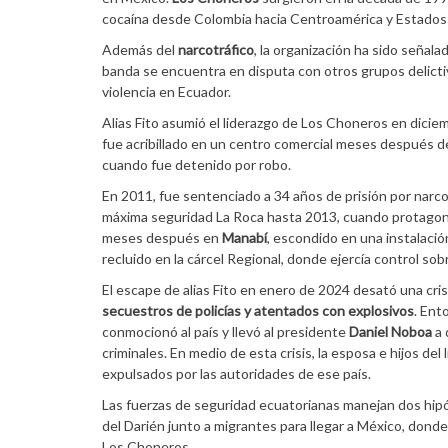
cocaína desde Colombia hacia Centroamérica y Estados
Además del
narcotráfico
, la organización ha sido señal
banda se encuentra en disputa con otros grupos delict
violencia en Ecuador.
Alias Fito asumió el liderazgo de Los Choneros en dicie
fue acribillado en un centro comercial meses después de sa
cuando fue detenido por robo.
En 2011, fue sentenciado a 34 años de prisión por narcot
máxima seguridad La Roca hasta 2013, cuando protagoniz
meses después en
Manabí
, escondido en una instalaci
recluido en la cárcel Regional, donde ejercía control sob
El escape de alias Fito en enero de 2024 desató una cr
secuestros de policías y atentados con explosivos
. Ent
conmocionó al país y llevó al presidente
Daniel Noboa
a 
criminales. En medio de esta crisis, la esposa e hijos del
expulsados por las autoridades de ese país.
Las fuerzas de seguridad ecuatorianas manejan dos hipót
del Darién junto a migrantes para llegar a México, donde
Los Choneros.