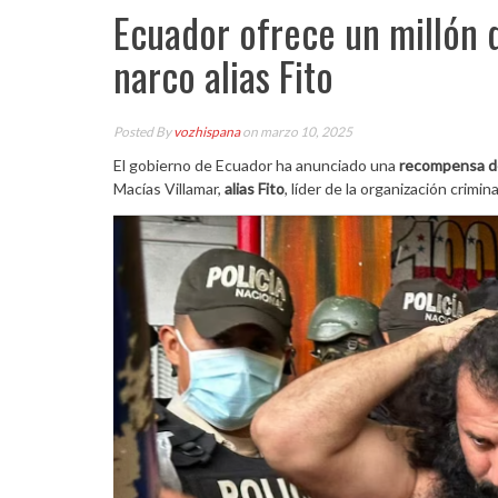
Ecuador ofrece un millón 
narco alias Fito
Posted By
vozhispana
on marzo 10, 2025
El gobierno de Ecuador ha anunciado una
recompensa d
Macías Villamar,
alias Fito
, líder de la organización crim