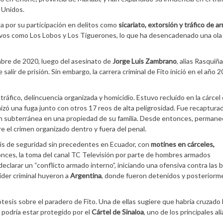
 Unidos.
ada por su participación en delitos como
sicariato, extorsión y tráfico de a
ivos como Los Lobos y Los Tiguerones, lo que ha desencadenado una ola
mbre de 2020, luego del asesinato de
Jorge Luis Zambrano
, alias Rasquiñ
lir de prisión. Sin embargo, la carrera criminal de Fito inició en el año 2
ráfico, delincuencia organizada y homicidio. Estuvo recluido en la cárcel
ó una fuga junto con otros 17 reos de alta peligrosidad. Fue recaptura
ón subterránea en una propiedad de su familia. Desde entonces, permane
re el crimen organizado dentro y fuera del penal.
isis de seguridad sin precedentes en Ecuador, con
motines en cárceles,
onces, la toma del canal TC Televisión por parte de hombres armados
declarar un “conflicto armado interno”, iniciando una ofensiva contra las
 líder criminal huyeron a
Argentina
, donde fueron detenidos y posteriorm
esis sobre el paradero de Fito. Una de ellas sugiere que habría cruzado l
 podría estar protegido por el
Cártel de Sinaloa
, uno de los principales al