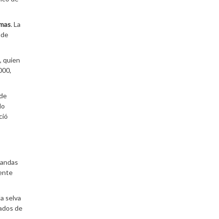
rmas
. La
 de
a, quien
000,
 de
do
ció
 bandas
ente
a selva
iados de