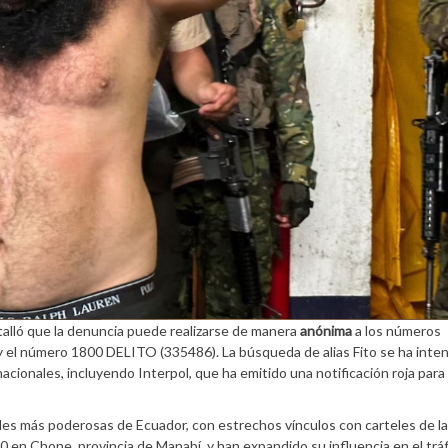
etalló que la denuncia puede realizarse de manera
anónima
a los números
1 y el número 1800 DELITO (335486). La búsqueda de alias Fito se ha inten
cionales, incluyendo Interpol, que ha emitido una notificación roja para
nales más poderosas de Ecuador, con estrechos vínculos con carteles de l
0 en Chone, provincia de Manabí, y han expandido su influencia en el trá