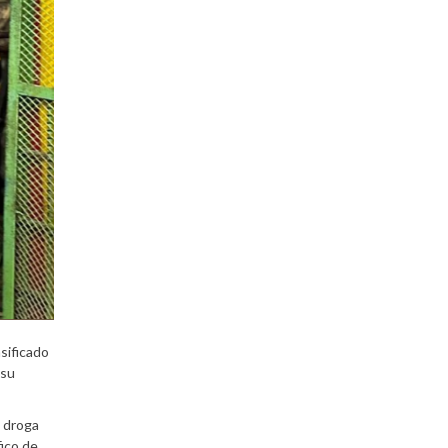
sificado
 su
a droga
fico de