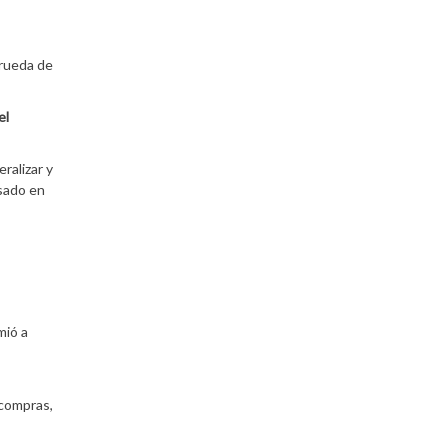
rueda de
el
ralizar y
asado en
mió a
 compras,