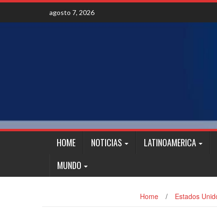
Skip
agosto 7, 2026
to
content
HOME
NOTICIAS
LATINOAMERICA
MUNDO
Home
/
Estados Unid