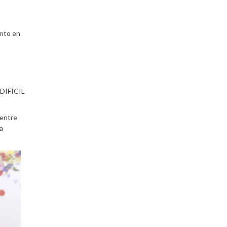
ento en
 DIFÍCIL
 entre
a