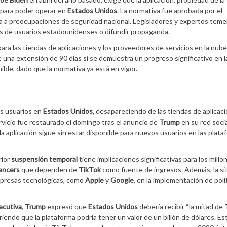
para poder operar en
Estados Unidos
. La normativa fue aprobada por el
a a preocupaciones de seguridad nacional. Legisladores y expertos teme
os de usuarios estadounidenses o difundir propaganda.
ara las tiendas de aplicaciones y los proveedores de servicios en la nub
e una extensión de 90 días si se demuestra un progreso significativo en l
nible, dado que la normativa ya está en vigor.
os usuarios en
Estados Unidos
, desapareciendo de las tiendas de aplicac
rvicio fue restaurado el domingo tras el anuncio de
Trump
en su red soci
 la aplicación sigue sin estar disponible para nuevos usuarios en las plat
rior
suspensión temporal
tiene implicaciones significativas para los millo
uencers
que dependen de
TikTok
como fuente de ingresos. Además, la si
empresas tecnológicas, como
Apple
y
Google
, en la implementación de polí
ecutiva
,
Trump
expresó que
Estados Unidos
debería recibir “la mitad de
iriendo que la plataforma podría tener un valor de un billón de dólares. Es