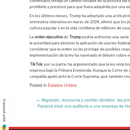
comentario refleja un cambio notable en la postura del
prohibirla y presionó para que fuera adquirida por una
En los últimos meses, Trump ha adoptado una actitud más
entrevista televisiva en marzo de 2024, afirmó que los j
cultura popular y en la vida cotidiana de millones de usua
La
orden ejecutiva
de
Trump
podría enfrentar una serie
la autoridad para detener la aplicación de una ley feder
considerar que la orden no las protege de posibles resp
implementación de la ley ha reavivado el debate sobre el 
TikTok
, por su parte, ha argumentado que la ley viola l
empresa bajo la Primera Enmienda. Aunque la Corte de Ap
compañía apeló ante la Corte Suprema, que también respal
Posted in
Estados Unidos
Post
←
Migración, economía y cambio climático: las pri
Panamá inició una auditoría a una empresa de Hon
navigation