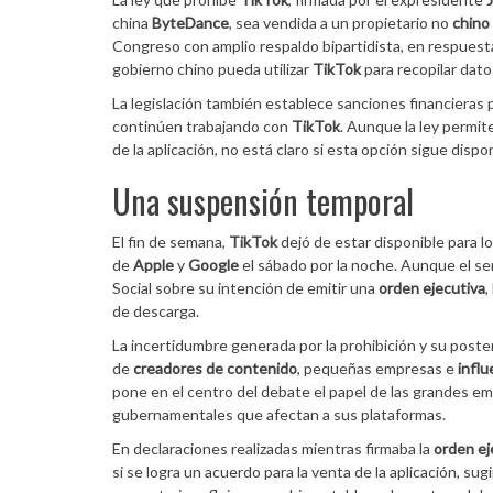
china
ByteDance
, sea vendida a un propietario no
chino
Congreso con amplio respaldo bipartidista, en respuest
gobierno chino pueda utilizar
TikTok
para recopilar dat
La legislación también establece sanciones financieras p
continúen trabajando con
TikTok
. Aunque la ley permit
de la aplicación, no está claro si esta opción sigue dispo
Una suspensión temporal
El fin de semana,
TikTok
dejó de estar disponible para l
de
Apple
y
Google
el sábado por la noche. Aunque el se
Social sobre su intención de emitir una
orden ejecutiva
,
de descarga.
La incertidumbre generada por la prohibición y su poste
de
creadores de contenido
, pequeñas empresas e
infl
pone en el centro del debate el papel de las grandes 
gubernamentales que afectan a sus plataformas.
En declaraciones realizadas mientras firmaba la
orden ej
si se logra un acuerdo para la venta de la aplicación, sug