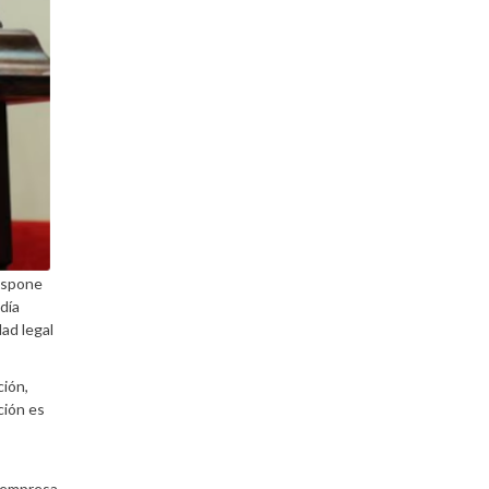
ospone
día
ad legal
ción,
ción es
a empresa