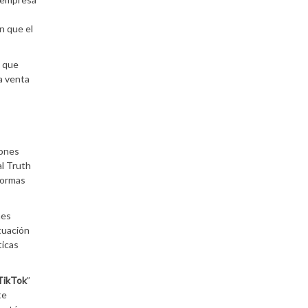
n que el
e que
a venta
iones
al Truth
aformas
nes
tuación
ticas
TikTok
”
te