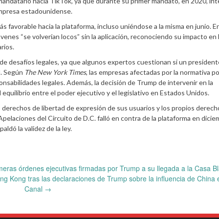
 mandatario hacia TikTok, ya que durante su primer mandato, en 2020, in
 empresa estadounidense.
 favorable hacia la plataforma, incluso uniéndose a la misma en junio. E
óvenes “se volverían locos” sin la aplicación, reconociendo su impacto en 
rios.
 de desafíos legales, ya que algunos expertos cuestionan si un president
al. Según
The New York Times
, las empresas afectadas por la normativa p
onsabilidades legales. Además, la decisión de Trump de intervenir en la
equilibrio entre el poder ejecutivo y el legislativo en Estados Unidos.
os derechos de libertad de expresión de sus usuarios y los propios derech
elaciones del Circuito de D.C. falló en contra de la plataforma en diciem
dó la validez de la ley.
meras órdenes ejecutivas firmadas por Trump a su llegada a la Casa B
g Kong tras las declaraciones de Trump sobre la influencia de China 
Canal
→