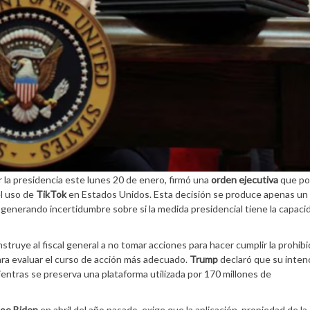
r la presidencia este lunes 20 de enero, firmó una
orden ejecutiva
que p
el uso de
TikTok
en Estados Unidos. Esta decisión se produce apenas un 
 generando incertidumbre sobre si la medida presidencial tiene la capacid
nstruye al fiscal general a no tomar acciones para hacer cumplir la prohibi
ra evaluar el curso de acción más adecuado.
Trump
declaró que su inten
ientras se preserva una plataforma utilizada por 170 millones de
Joe Biden
en abril del año pasado, exige que la aplicación, propiedad de l