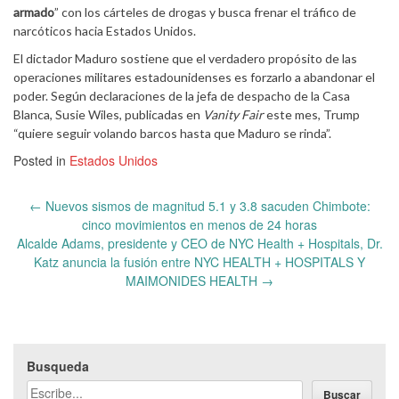
armado
” con los cárteles de drogas y busca frenar el tráfico de
narcóticos hacia Estados Unidos.
El dictador Maduro sostiene que el verdadero propósito de las
operaciones militares estadounidenses es forzarlo a abandonar el
poder. Según declaraciones de la jefa de despacho de la Casa
Blanca, Susie Wiles, publicadas en
Vanity Fair
este mes, Trump
“quiere seguir volando barcos hasta que Maduro se rinda”.
Posted in
Estados Unidos
Post
←
Nuevos sismos de magnitud 5.1 y 3.8 sacuden Chimbote:
navigation
cinco movimientos en menos de 24 horas
Alcalde Adams, presidente y CEO de NYC Health + Hospitals, Dr.
Katz anuncia la fusión entre NYC HEALTH + HOSPITALS Y
MAIMONIDES HEALTH
→
Busqueda
Buscar