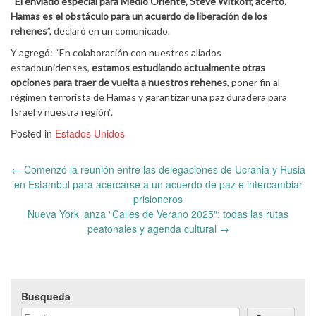
“
El enviado especial para Medio Oriente, Steve Witkoff, acertó.
Hamas es el obstáculo para un acuerdo de liberación de los
rehenes
”, declaró en un comunicado.
Y agregó: “En colaboración con nuestros aliados
estadounidenses,
estamos estudiando actualmente otras
opciones para traer de vuelta a nuestros rehenes
, poner fin al
régimen terrorista de Hamas y garantizar una paz duradera para
Israel y nuestra región”.
Posted in
Estados Unidos
Post
←
Comenzó la reunión entre las delegaciones de Ucrania y Rusia
navigation
en Estambul para acercarse a un acuerdo de paz e intercambiar
prisioneros
Nueva York lanza “Calles de Verano 2025″: todas las rutas
peatonales y agenda cultural
→
Busqueda