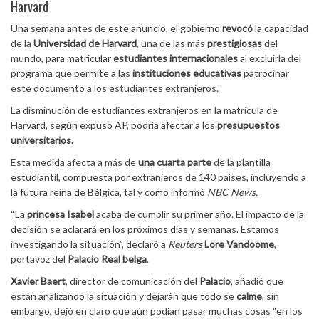
Harvard
Una semana antes de este anuncio, el gobierno
revocó
la capacidad
de la
Universidad de Harvard
, una de las más
prestigiosas
del
mundo, para matricular
estudiantes internacionales
al excluirla del
programa que permite a las
instituciones educativas
patrocinar
este documento a los estudiantes extranjeros.
La disminución de estudiantes extranjeros en la matrícula de
Harvard, según expuso AP, podría afectar a los
presupuestos
universitarios.
Esta medida afecta a más de
una cuarta parte
de la plantilla
estudiantil, compuesta por extranjeros de 140 países, incluyendo a
la futura reina de Bélgica, tal y como informó
NBC News.
“La
princesa Isabel
acaba de cumplir su primer año. El impacto de la
decisión se aclarará en los próximos días y semanas. Estamos
investigando la situación”, declaró a
Reuters
Lore Vandoome
,
portavoz del
Palacio Real belga
.
Xavier Baert
, director de comunicación del
Palacio
, añadió que
están analizando la situación y dejarán que todo se
calme
, sin
embargo, dejó en claro que aún podían pasar muchas cosas “en los