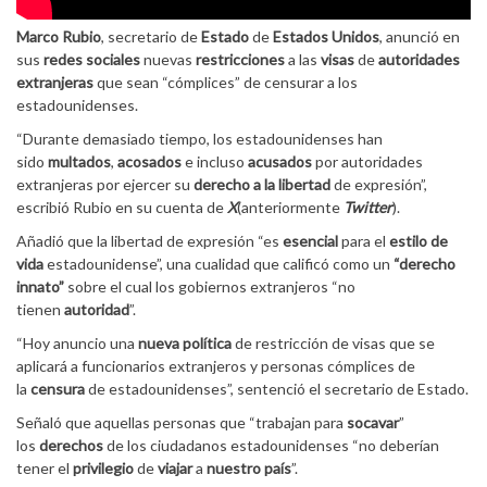
Marco Rubio
, secretario de
Estado
de
Estados Unidos
, anunció en
sus
redes sociales
nuevas
restricciones
a las
visas
de
autoridades
extranjeras
que sean “cómplices” de censurar a los
estadounidenses.
“Durante demasiado tiempo, los estadounidenses han
sido
multados
,
acosados
e incluso
acusados
por autoridades
extranjeras por ejercer su
derecho a la libertad
de expresión”,
escribió Rubio en su cuenta de
X
(anteriormente
Twitter
).
Añadió que la libertad de expresión “es
esencial
para el
estilo de
vida
estadounidense”, una cualidad que calificó como un
“derecho
innato”
sobre el cual los gobiernos extranjeros “no
tienen
autoridad
”.
“Hoy anuncio una
nueva política
de restricción de visas que se
aplicará a funcionarios extranjeros y personas cómplices de
la
censura
de estadounidenses”, sentenció el secretario de Estado.
Señaló que aquellas personas que “trabajan para
socavar
”
los
derechos
de los ciudadanos estadounidenses “no deberían
tener el
privilegio
de
viajar
a
nuestro país
”.