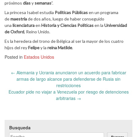
próximos
días
y
semanas
”.
La princesa Isabel estudia
Políticas Públicas
en un programa
de
maestría
de dos años, luego de haber conseguido
una
licenciatura
en
Historia y Ciencias Políticas
en la
Universidad
de Oxford
, Reino Unido.
Es la heredera del trono de Bélgica al ser la mayor de los cuatro
hijos del rey
Felipe
y la
reina Matilde
.
Posted in
Estados Unidos
Post
←
Alemania y Ucrania anunciaron un acuerdo para fabricar
navigation
armas de largo alcance para defenderse de Rusia sin
restricciones
Ecuador pide no viajar a Venezuela por riesgo de detenciones
arbitrarias
→
Busqueda