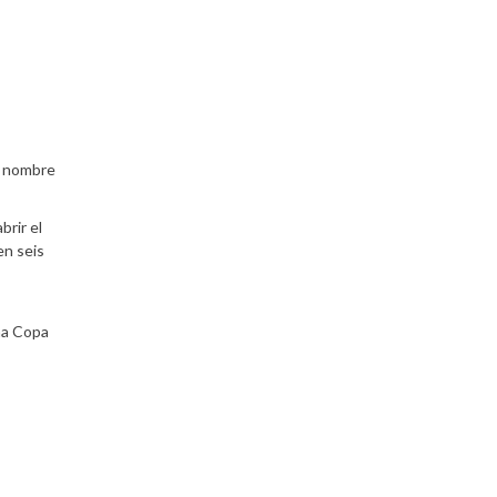
su nombre
brir el
en seis
na Copa