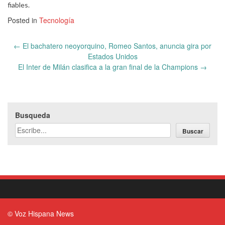
fiables.
Posted in
Tecnología
Post
←
El bachatero neoyorquino, Romeo Santos, anuncia gira por
navigation
Estados Unidos
El Inter de Milán clasifica a la gran final de la Champions
→
Busqueda
Buscar
© Voz Hispana News