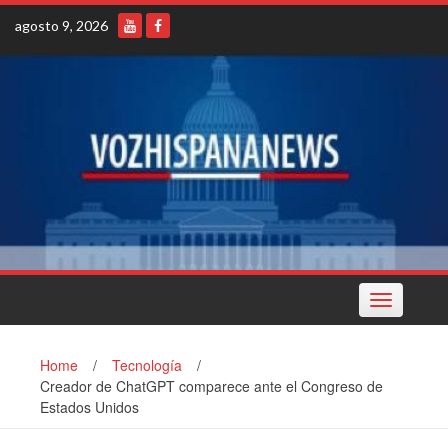
Skip
agosto 9, 2026
to
content
Toggle
navigation
Home
/
Tecnología
/
Creador de ChatGPT comparece ante el Congreso de
Estados Unidos