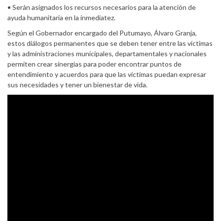
• Serán asignados los recursos necesarios para la atención de
ayuda humanitaria en la inmediatez.
Según el Gobernador encargado del Putumayo, Álvaro Granja,
estos diálogos permanentes que se deben tener entre las víctimas
y las administraciones municipales, departamentales y nacionales
permiten crear sinergias para poder encontrar puntos de
entendimiento y acuerdos para que las víctimas puedan expresar
sus necesidades y tener un bienestar de vida.