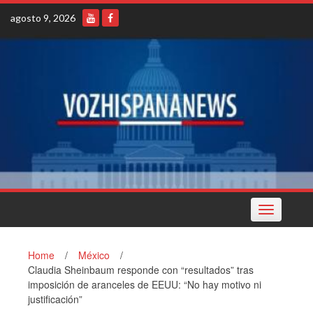
Skip
agosto 9, 2026
to
content
Toggle
navigation
Home
/
México
/
Claudia Sheinbaum responde con “resultados” tras
imposición de aranceles de EEUU: “No hay motivo ni
justificación”