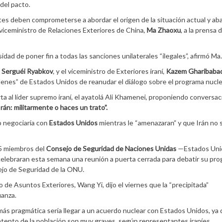
del pacto.
antes deben comprometerse a abordar el origen de la situación actual y a
 el viceministro de Relaciones Exteriores de China,
Ma Zhaoxu
, a la prensa
idad de poner fin a todas las sanciones unilaterales “ilegales”, afirmó Ma.
,
Serguéi Ryabkov
, y el viceministro de Exteriores iraní,
Kazem Gharibabad
enes” de Estados Unidos de reanudar el diálogo sobre el programa nucle
a al líder supremo iraní, el ayatolá Ali Khamenei, proponiendo conversa
rán: militarmente o haces un trato”.
o negociaría con
Estados Unidos
mientras le “amenazaran” y que Irán no 
15 miembros del
Consejo de Seguridad de Naciones Unidas
—Estados Uni
celebraran esta semana una reunión a puerta cerrada para debatir su pr
sejo de Seguridad de la ONU.
o de Asuntos Exteriores, Wang Yi, dijo el viernes que la “precipitada”
ianza.
más pragmática sería llegar a un acuerdo nuclear con Estados Unidos, ya 
ntento de la población son muy graves, según representantes iraníes.