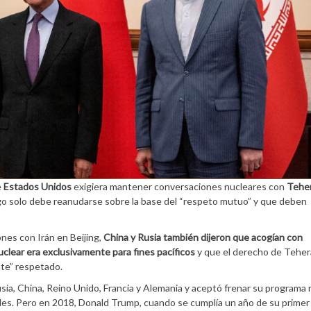
e
Estados Unidos
exigiera mantener conversaciones nucleares con
Tehe
logo solo debe reanudarse sobre la base del “respeto mutuo” y que deben
nes con Irán en Beijing,
China y Rusia también dijeron que acogían con
uclear era exclusivamente para fines pacíficos
y que el derecho de Teher
nte” respetado.
sia, China, Reino Unido, Francia y Alemania y aceptó frenar su programa 
les. Pero en 2018, Donald Trump, cuando se cumplía un año de su primer