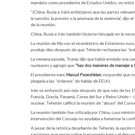
mandato como presidente de Estados Unidos, se retiró 
“(China, Rusia e Irán) enfatizaron que las partes relev
la sanción, la presión o la amenaza de la violencia”, dijo
de la reunión.
China, Rusia e Irán también hicieron hincapié en la neces
La reunión de Ma con el viceministro de Exteriores ruso
produjo días después de que Teherán rechazara las “órd
La semana pasada, Trump dijo que había enviado una cart
nucleares y agregó que
“hay dos maneras de manejar a I
El presidente iraní,
Masud Pezeshkian
, respondió que n
plegaría a las “órdenes” de hablar de EEUU.
Irán se enfureció aún más después de que seis de los 
Francia, Grecia, Panamá, Corea del Sur y Reino Unido— 
nuclear. Teherán calificó la reunión de “abuso” del Con
La reunión también fue criticada por China, cuyo ministr
intervención del Consejo no ayudaba a fomentar la conf
A pesar de la retórica desafiante de Teherán, la opción 
sanciones que pesan sobre la economía iraní y el desco