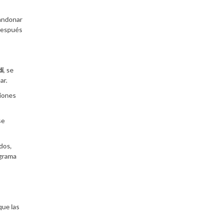
bandonar
 después
i
, se
ar.
ciones
se
dos,
ograma
que las