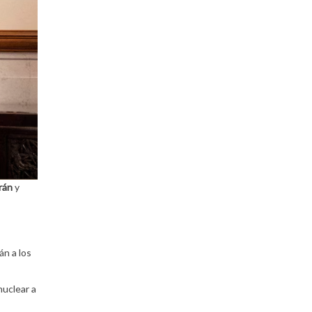
rán
y
án a los
nuclear a