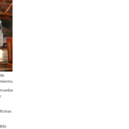
 de
imiento.
derrumbe
r
ficinas
dido