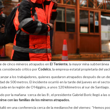
te de cinco mineros atrapados en
El Teniente
, la mayor mina subterránea
s considerado crítico por
Codelco
, la empresa estatal propietaria del yac
alcanzar a los trabajadores, quienes quedaron atrapados después de un 
d de 500 metros. El incidente ocurrió en la tarde del jueves en el secto
cada en la región de O’Higgins, a unos 120 kilómetros al sur de Santiago.
 por la mañana -cerca de las 8-, el presidente Gabriel Boric llegó a las o
irse con las familias de los mineros atrapados.
etalló en una conferencia cerca de la medianoche del viernes: “Hemos po