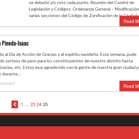
se debatió y/o votó cada punto. Reunión del Comité de
Legislación y Códigos: Ordenanza General – Modificació
varias secciones del Código de Zonificación de la Ciudad
Read M
n Pineda-Isaac
do al Día de Acción de Gracias y al espíritu navideño. Esta semana, pude
esde sorteos de pavo para los constituyentes de nuestro distrito hasta
racias, etc. Estoy muy agradecido con la gente de nuestra gran ciudad 
mo durante…
comment
Read M
1
…
23
24
25