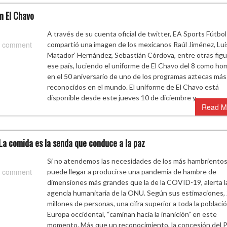
n El Chavo
A través de su cuenta oficial de twitter, EA Sports Fútbol
 comment
compartió una imagen de los mexicanos Raúl Jiménez, Luis
Matador’ Hernández, Sebastián Córdova, entre otras figu
ese país, luciendo el uniforme de El Chavo del 8 como ho
en el 50 aniversario de uno de los programas aztecas más
reconocidos en el mundo. El uniforme de El Chavo está
disponible desde este jueves 10 de diciembre y…
Read M
La comida es la senda que conduce a la paz
Si no atendemos las necesidades de los más hambriento
 comment
puede llegar a producirse una pandemia de hambre de
dimensiones más grandes que la de la COVID-19, alerta l
agencia humanitaria de la ONU. Según sus estimaciones,
millones de personas, una cifra superior a toda la poblaci
Europa occidental, “caminan hacia la inanición” en este
momento. Más que un reconocimiento, la concesión del 