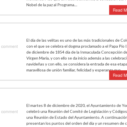
Nobel de la paz al Programa…
Read M
El día de las velitas es uno de las más tradicionales de Co
 comment
con el que se celebra el dogma proclamado a el Papa Pío I
de diciembre de 1854 día de la Inmaculada Concepción de
Virgen María, y con ello se da inicio además a las celebrac
navideñas y con ello, se considera la entrada de esa etap
maravillosa de unión familiar, felicidad y esperanza que…
Read M
El martes 8 de diciembre de 2020, el Ayuntamiento de Y
 comment
celebró una Reunión del Comité de Legislación y Códigos
una Reunión de Estado del Ayuntamiento. A continuación
presentan los puntos del orden del día y un resumen de