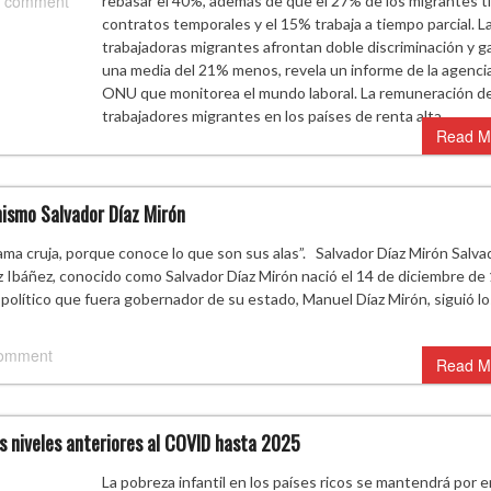
 comment
rebasar el 40%, además de que el 27% de los migrantes t
contratos temporales y el 15% trabaja a tiempo parcial. L
trabajadoras migrantes afrontan doble discriminación y 
una media del 21% menos, revela un informe de la agencia
ONU que monitorea el mundo laboral. La remuneración de
trabajadores migrantes en los países de renta alta…
Read M
nismo Salvador Díaz Mirón
rama cruja, porque conoce lo que son sus alas”. Salvador Díaz Mirón Salva
z Ibáñez, conocido como Salvador Díaz Mirón nació el 14 de diciembre de
 político que fuera gobernador de su estado, Manuel Díaz Mirón, siguió lo
comment
Read M
los niveles anteriores al COVID hasta 2025
La pobreza infantil en los países ricos se mantendrá por 