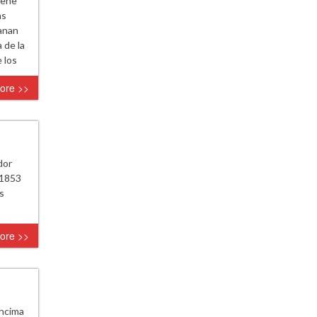
iene
as
ganan
 de la
 los
ore >>
dor
 1853
s
ore >>
encima