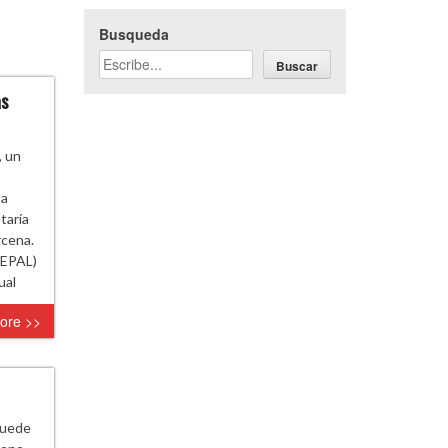
Busqueda
Buscar
as
, un
 a
taría
rcena.
CEPAL)
ual
ore >>
 puede