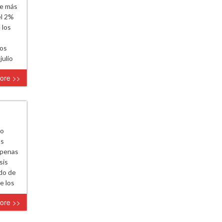
te más
el 2%
 los
ños
julio
ore >>
co
os
apenas
sis
ndo de
e los
ore >>