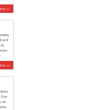
ore >>
lombia,
X el 8
 la
iones
a
ore >>
onkers
. Fue
, se
 cómo