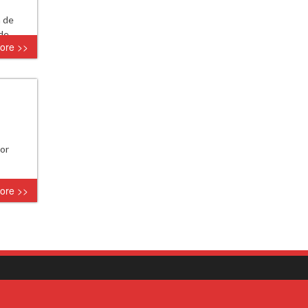
n de
 de…
ore >>
por
ore >>