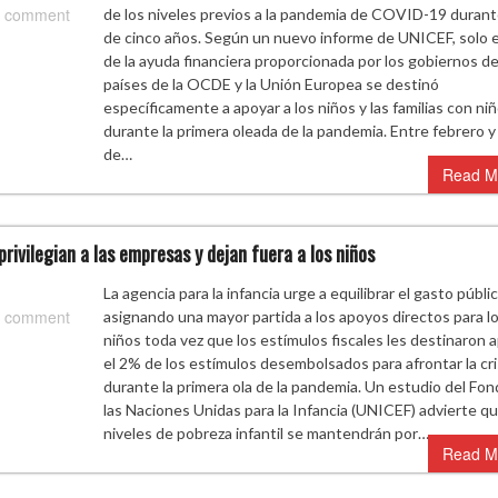
 comment
de los niveles previos a la pandemia de COVID-19 duran
de cinco años. Según un nuevo informe de UNICEF, solo 
de la ayuda financiera proporcionada por los gobiernos de
países de la OCDE y la Unión Europea se destinó
específicamente a apoyar a los niños y las familias con ni
durante la primera oleada de la pandemia. Entre febrero y 
de…
Read M
rivilegian a las empresas y dejan fuera a los niños
La agencia para la infancia urge a equilibrar el gasto públi
 comment
asignando una mayor partida a los apoyos directos para l
niños toda vez que los estímulos fiscales les destinaron 
el 2% de los estímulos desembolsados para afrontar la cri
durante la primera ola de la pandemia. Un estudio del Fo
las Naciones Unidas para la Infancia (UNICEF) advierte qu
niveles de pobreza infantil se mantendrán por…
Read M