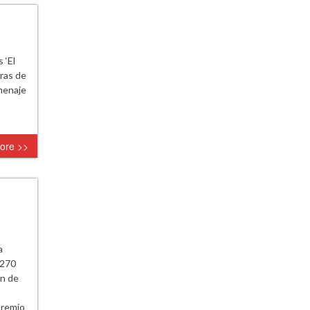
 ‘El
ras de
menaje
ore >>
s
a
 270
ón de
Premio