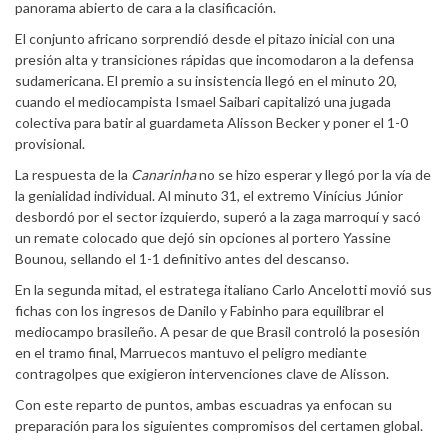
panorama abierto de cara a la clasificación.
El conjunto africano sorprendió desde el pitazo inicial con una
presión alta y transiciones rápidas que incomodaron a la defensa
sudamericana. El premio a su insistencia llegó en el minuto 20,
cuando el mediocampista Ismael Saibari capitalizó una jugada
colectiva para batir al guardameta Alisson Becker y poner el 1-0
provisional.
La respuesta de la
Canarinha
no se hizo esperar y llegó por la vía de
la genialidad individual. Al minuto 31, el extremo Vinícius Júnior
desbordó por el sector izquierdo, superó a la zaga marroquí y sacó
un remate colocado que dejó sin opciones al portero Yassine
Bounou, sellando el 1-1 definitivo antes del descanso.
En la segunda mitad, el estratega italiano Carlo Ancelotti movió sus
fichas con los ingresos de Danilo y Fabinho para equilibrar el
mediocampo brasileño. A pesar de que Brasil controló la posesión
en el tramo final, Marruecos mantuvo el peligro mediante
contragolpes que exigieron intervenciones clave de Alisson.
Con este reparto de puntos, ambas escuadras ya enfocan su
preparación para los siguientes compromisos del certamen global.