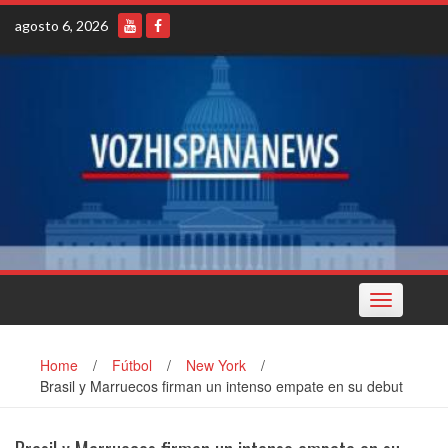
Skip
agosto 6, 2026
to
content
Toggle
navigation
Home
/
Fútbol
/
New York
/
Brasil y Marruecos firman un intenso empate en su debut