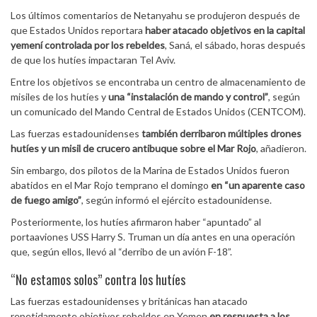
Los últimos comentarios de Netanyahu se produjeron después de
que Estados Unidos reportara
haber atacado objetivos en la capital
yemení controlada por los rebeldes
, Saná, el sábado, horas después
de que los hutíes impactaran Tel Aviv.
Entre los objetivos se encontraba un centro de almacenamiento de
misiles de los hutíes y
una “instalación de mando y control”
, según
un comunicado del Mando Central de Estados Unidos (CENTCOM).
Las fuerzas estadounidenses
también derribaron múltiples drones
hutíes y un misil de crucero antibuque sobre el Mar Rojo
, añadieron.
Sin embargo, dos pilotos de la Marina de Estados Unidos fueron
abatidos en el Mar Rojo temprano el domingo
en “un aparente caso
de fuego amigo”
, según informó el ejército estadounidense.
Posteriormente, los hutíes afirmaron haber “apuntado” al
portaaviones USS Harry S. Truman un día antes en una operación
que, según ellos, llevó al “derribo de un avión F-18”.
“No estamos solos” contra los hutíes
Las fuerzas estadounidenses y británicas han atacado
repetidamente objetivos rebeldes en Yemen
en respuesta a los