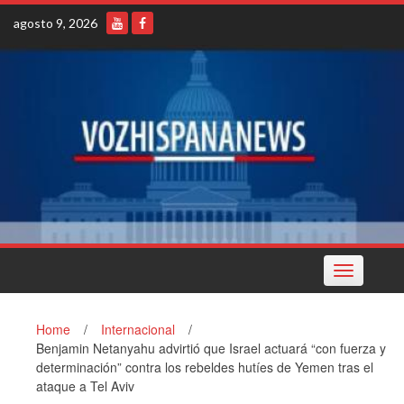
Skip
agosto 9, 2026
to
content
Toggle
navigation
Home
/
Internacional
/
Benjamin Netanyahu advirtió que Israel actuará “con fuerza y
determinación” contra los rebeldes hutíes de Yemen tras el
ataque a Tel Aviv