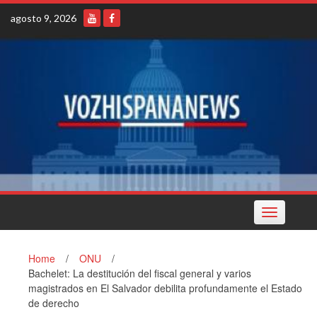
Skip
agosto 9, 2026
to
content
Toggle
navigation
Home
/
ONU
/
Bachelet: La destitución del fiscal general y varios
magistrados en El Salvador debilita profundamente el Estado
de derecho