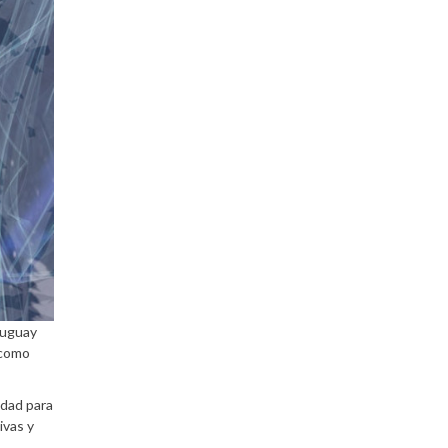
ruguay
 como
idad para
ivas y