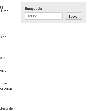
ay…
Busqueda
Buscar
os no
.
e la
ron a
ficas.
personas
vincia de