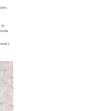
ción,
 la
 donde
cinal y