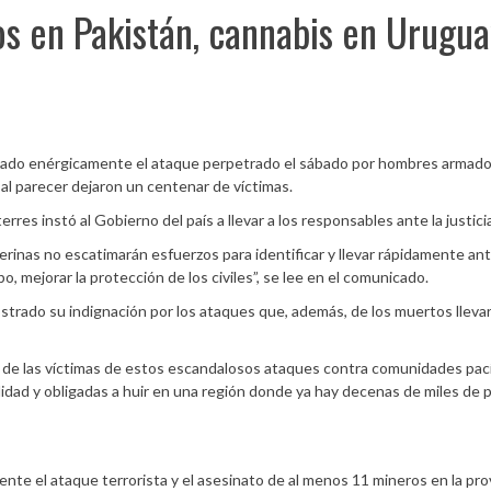
os en Pakistán, cannabis en Urugu
enado enérgicamente el ataque perpetrado el sábado por hombres armad
 al parecer dejaron un centenar de víctimas.
es instó al Gobierno del país a llevar a los responsables ante la justicia
erinas no escatimarán esfuerzos para identificar y llevar rápidamente ant
po, mejorar la protección de los civiles”, se lee en el comunicado.
strado su indignación por los ataques que, además, de los muertos lleva
 de las víctimas de estos escandalosos ataques contra comunidades pací
dad y obligadas a huir en una región donde ya hay decenas de miles de 
te el ataque terrorista y el asesinato de al menos 11 mineros en la pro