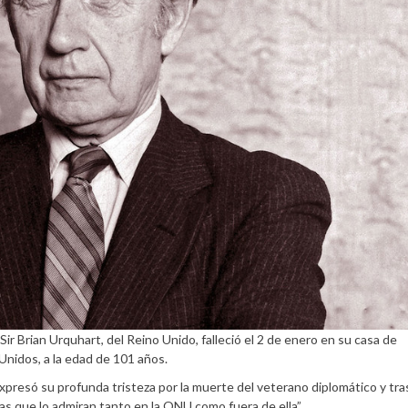
ir Brian Urquhart, del Reino Unido, falleció el 2 de enero en su casa de
nidos, a la edad de 101 años.
expresó su profunda tristeza por la muerte del veterano diplomático y tra
nas que lo admiran tanto en la ONU como fuera de ella”.