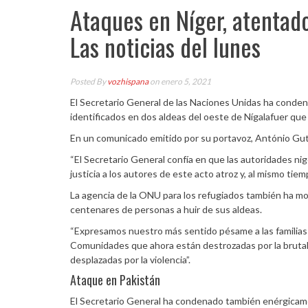
Ataques en Níger, atentad
Las noticias del lunes
Posted By
vozhispana
on enero 5, 2021
El Secretario General de las Naciones Unidas ha cond
identificados en dos aldeas del oeste de Nígalafuer que
En un comunicado emitido por su portavoz, António Guterr
“El Secretario General confía en que las autoridades nig
justicia a los autores de este acto atroz y, al mismo tiem
La agencia de la ONU para los refugiados también ha mo
centenares de personas a huir de sus aldeas.
“Expresamos nuestro más sentido pésame a las familias
Comunidades que ahora están destrozadas por la brutali
desplazadas por la violencia”.
Ataque en Pakistán
El Secretario General ha condenado también enérgicamen