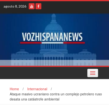
Skip
agosto 8, 2026
to
content
Toggle
navigation
Home
/
Internacional
/
Ataque masivo ucraniano contra un complejo petrolero ruso
desata una catástrofe ambiental