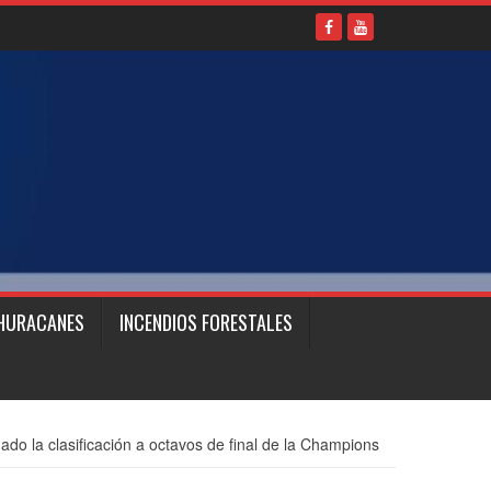
HURACANES
INCENDIOS FORESTALES
ado la clasificación a octavos de final de la Champions