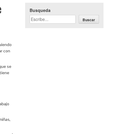
e
Busqueda
Buscar
guiendo
ar con
 que se
tiene
abajo
niñas,