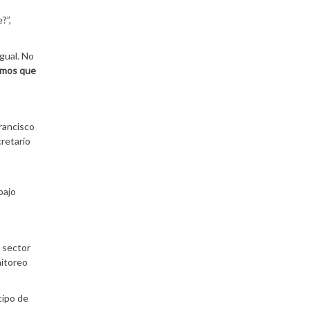
?”,
gual. No
emos que
rancisco
cretario
bajo
 sector
nitoreo
tipo de