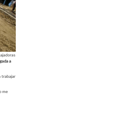
bajadoras
gada a
a trabajar
o me