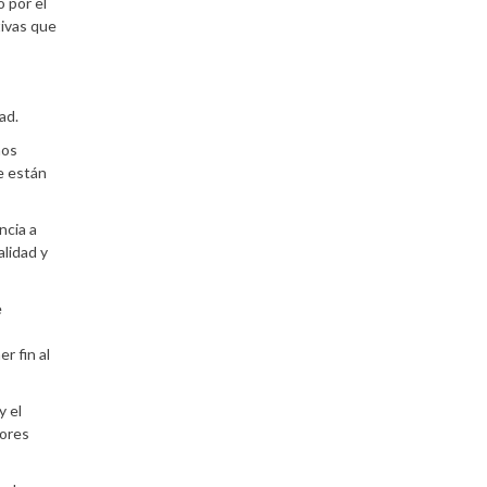
 por el
tivas que
dad.
nos
e están
ncia a
alidad y
e
r fin al
y el
eores