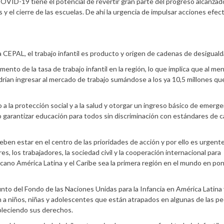
OVID-19 tiene el potencial de revertir gran parte del progreso alcanzado
s y el cierre de las escuelas. De ahí la urgencia de impulsar acciones efec
a CEPAL, el trabajo infantil es producto y origen de cadenas de desigual
nto de la tasa de trabajo infantil en la región, lo que implica que al me
rían ingresar al mercado de trabajo sumándose a los ya 10,5 millones qu
o a la protección social y a la salud y otorgar un ingreso básico de emerge
o garantizar educación para todos sin discriminación con estándares de c
ben estar en el centro de las prioridades de acción y por ello es urgent
res, los trabajadores, la sociedad civil y la cooperación internacional para
cano América Latina y el Caribe sea la primera región en el mundo en pone
junto del Fondo de las Naciones Unidas para la Infancia en América Latina 
n a niños, niñas y adolescentes que están atrapados en algunas de las p
ableciendo sus derechos.