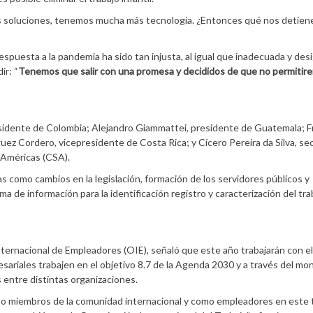
 soluciones, tenemos mucha más tecnología. ¿Entonces qué nos detiene
puesta a la pandemia ha sido tan injusta, al igual que inadecuada y desi
ir: “
Tenemos que salir con una promesa y decididos de que no permitir
esidente de Colombia; Alejandro Giammattei, presidente de Guatemala; F
ez Cordero, vicepresidente de Costa Rica; y Cícero Pereira da Silva, se
s Américas (CSA).
 como cambios en la legislación, formación de los servidores públicos y
a de información para la identificación registro y caracterización del tra
nternacional de Empleadores (OIE), señaló que este año trabajarán con el
ariales trabajen en el objetivo 8.7 de la Agenda 2030 y a través del mo
 entre distintas organizaciones.
o miembros de la comunidad internacional y como empleadores en este 