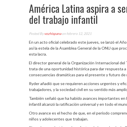
América Latina aspira a se
del trabajo infantil
Posted By
vozhispana
on febrero 12, 2021
En un acto oficial celebrado este jueves, se lanzó el Año
así la estela de la Asamblea General de la ONU que pro
esta lacra.
El director general de la Organización Internacional del 
trata de una oportunidad histórica para dar respuesta a
consecuencias dramáticas para el presente y futuro de n
Ryder añadió que se requieren acciones urgentes y efic
trabajadores, y la sociedad civil en su sentido más ampli
También señaló que ha habido avances importantes en la
infantil alcanzó la ratificación universal y en todo el mun
Otro avance es el hecho de que, en el periodo comprendi
niños y adolecentes que trabajan.