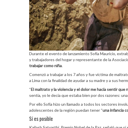
Durante el evento de lanzamiento Sofía Mauricio, extrab
y trabajadores del hogar y representante de la Asociac
trabajar como niña
.
Comenzó a trabajar a los 7 años y fue víctima de maltrato, 
a Lima con la finalidad de ayudar a su madre y a sus her
“
El maltrato y la violencia y el dolor me hacía sentir que 
sentía, yo le decía que estaba bien por dos razones: una
Por ello Sofía hizo un llamado a todos los sectores involu
adolescentes de la región puedan tener “
una infancia c
Sí es posible
Kailash Satyarthi, Premio Nobel de la Paz, señaló que sí es