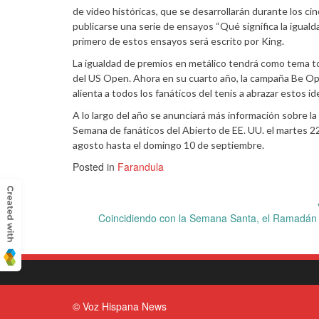
de video históricas, que se desarrollarán durante los c
publicarse una serie de ensayos “Qué significa la igualdad
primero de estos ensayos será escrito por King.
La igualdad de premios en metálico tendrá como tema to
del US Open. Ahora en su cuarto año, la campaña Be Open 
alienta a todos los fanáticos del tenis a abrazar estos id
A lo largo del año se anunciará más información sobre la
Semana de fanáticos del Abierto de EE. UU. el martes 22
agosto hasta el domingo 10 de septiembre.
Posted in
Farandula
Post
Coincidiendo con la Semana Santa, el Ramadán y 
navigation
© Voz Hispana News