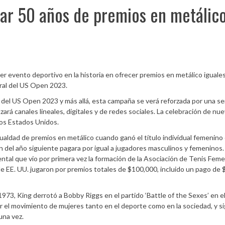
ar 50 años de premios en metálic
er evento deportivo en la historia en ofrecer premios en metálico iguale
tral del US Open 2023.
del US Open 2023 y más allá, esta campaña se verá reforzada por una se
á canales lineales, digitales y de redes sociales. La celebración de nu
los Estados Unidos.
 igualdad de premios en metálico cuando ganó el título individual femenino
el año siguiente pagara por igual a jugadores masculinos y femeninos. 
ntal que vio por primera vez la formación de la Asociación de Tenis Feme
 EE. UU. jugaron por premios totales de $100,000, incluido un pago de
1973, King derrotó a Bobby Riggs en el partido ‘Battle of the Sexes’ en el
 el movimiento de mujeres tanto en el deporte como en la sociedad, y s
una vez.