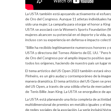
La USTA también está apoyando activamente el esfuerz
de Oro del Congreso. Aunque 11 atletas individuales ha
sido una mujer. La campaña para otorgar el honor a King
USTA se asociará con la Women’s Sports Foundation (WSF
mujeres alcancen su potencial en el deporte y la vida, 
incluso con su experiencia en defensa e impacto colectiv
“Billie ha recibido legítimamente numerosos honores y elo
USTA y directora del Torneo Abierto de EE. UU. “Pero h
de Oro del Congreso por el amplio impacto positivo que
todos los orígenes, haciendo de nuestro país un lugar mej
El tema artístico del US Open 2023 también estará vincula
Pinheiro, es un giro audaz y contemporáneo de la image
manera dramática. El tema artístico del US Open se pres
del US Open, a través de una sólida oferta de mercaderí
de Tenis Billie Jean King. La USTA se enorgullece de ap
La USTA está planeando una lista completa de actividades
multidimensional de premios en metálico iguales y el im
de redes sociales de la asociación. La serie incluirá h