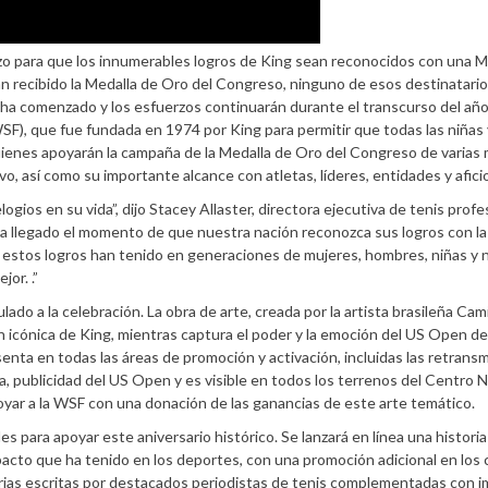
o para que los innumerables logros de King sean reconocidos con una M
n recibido la Medalla de Oro del Congreso, ninguno de esos destinatario
 ha comenzado y los esfuerzos continuarán durante el transcurso del año
), que fue fundada en 1974 por King para permitir que todas las niñas 
quienes apoyarán la campaña de la Medalla de Oro del Congreso de varias
o, así como su importante alcance con atletas, líderes, entidades y afic
gios en su vida”, dijo Stacey Allaster, directora ejecutiva de tenis profes
a llegado el momento de que nuestra nación reconozca sus logros con la
 estos logros han tenido en generaciones de mujeres, hombres, niñas y 
or. .”
do a la celebración. La obra de arte, creada por la artista brasileña Cami
n icónica de King, mientras captura el poder y la emoción del US Open d
enta en todas las áreas de promoción y activación, incluidas las retrans
a, publicidad del US Open y es visible en todos los terrenos del Centro N
oyar a la WSF con una donación de las ganancias de este arte temático.
 para apoyar este aniversario histórico. Se lanzará en línea una historia
pacto que ha tenido en los deportes, con una promoción adicional en los 
istorias escritas por destacados periodistas de tenis complementadas con