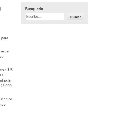
o
Busqueda
Buscar
s para
rie de
eve
 en el US
El
nino. En
 $25,000
 icónico
igue