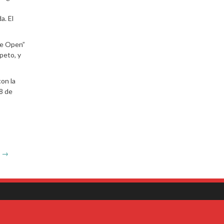
a. El
Be Open”
peto, y
con la
28 de
z
→