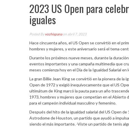
2023 US Open para celebr
iguales
Posted By
vozhispana
on abril 7, 2023
Hace cincuenta años, el US Open se convirtió en el prim
hombres y mujeres, y este aniversario será el tema cen
Durante los próximos nueve meses, durante la duración 
eventos importantes y una campaña multimedia que cruzar
meses comienza hoy en el Día de la Igualdad Salarial en 
La gran Billie Jean King se convirtió en la pionera de la
Open de 1972 y exigió inequívocamente que el US Open d
ultimátum de King marcó la pauta para un año trascende
1973, hombres y mujeres que competían en el Abierto de
para el campeón individual masculino y femenino.
Después del hito de la igualdad salarial del US Open de 
Astrodome de Houston, un partido que ayudó a impulsar
siendo el más importante. -Viste un partido de tenis alg