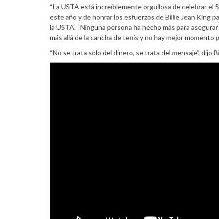
“La USTA está increíblemente orgullosa de celebrar el 5
este año y de honrar los esfuerzos de Billie Jean King pa
la USTA. “Ninguna persona ha hecho más para asegurar l
más allá de la cancha de tenis y no hay mejor momento pa
“No se trata solo del dinero, se trata del mensaje”, dijo B