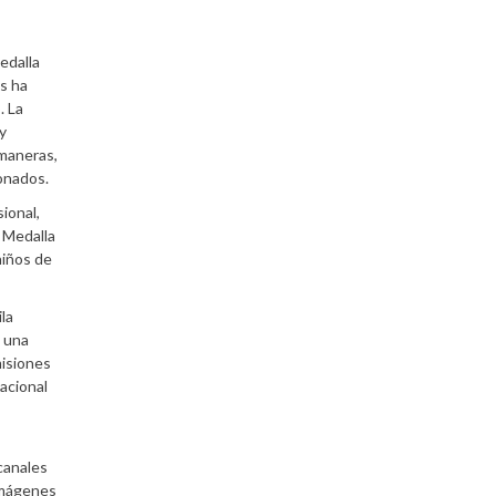
edalla
s ha
. La
y
 maneras,
ionados.
ional,
 Medalla
niños de
la
e una
misiones
acional
canales
 imágenes