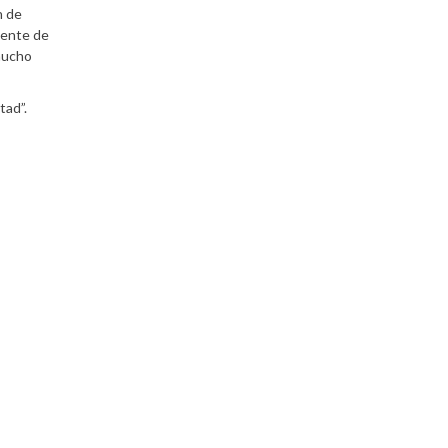
n de
idente de
 mucho
tad”.